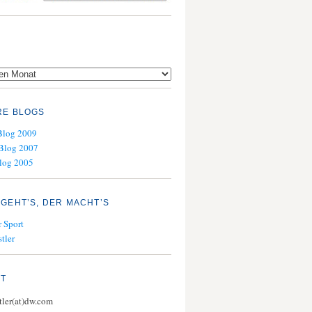
RE BLOGS
Blog 2009
Blog 2007
log 2005
GEHT’S, DER MACHT’S
 Sport
tler
KT
stler(at)dw.com