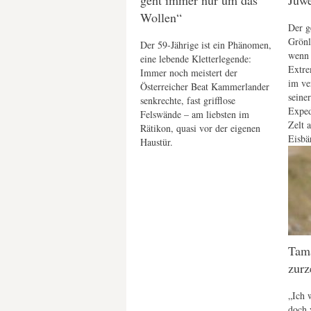
geht immer nur um das
Juwe
Wollen“
Der g
Grönl
Der 59-Jährige ist ein Phänomen,
wenn 
eine lebende Kletterlegende:
Extre
Immer noch meistert der
im v
Österreicher Beat Kammerlander
seine
senkrechte, fast grifflose
Exped
Felswände – am liebsten im
Zelt 
Rätikon, quasi vor der eigenen
Eisbä
Haustür.
Tama
zurz
„Ich 
doch 