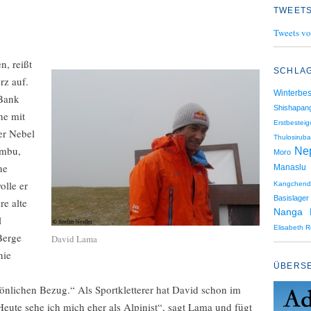
TWEETS
Tweets vo
n, reißt
SCHLA
rz auf.
Winterbes
Bank
Shishapan
he mit
Erstbestei
er Nebel
Thulosiruba
umbu,
Ne
Moro
ne
Manaslu
olle er
Kangchend
Basislager
re alte
Nanga 
l
Elisabeth R
Berge
David Lama
nie
ÜBERS
önlichen Bezug.“ Als Sportkletterer hat David schon im
Heute sehe ich mich eher als Alpinist“, sagt Lama und fügt