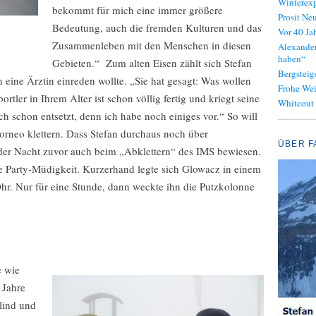
Winterexp
bekommt für mich eine immer größere
Prosit Neu
Bedeutung, auch die fremden Kulturen und das
Vor 40 J
Zusammenleben mit den Menschen in diesen
Alexander
haben“
Gebieten.“ Zum alten Eisen zählt sich Stefan
Bergsteig
 eine Ärztin einreden wollte. „Sie hat gesagt: Was wollen
Frohe We
tler in Ihrem Alter ist schon völlig fertig und kriegt seine
Whiteout
h schon entsetzt, denn ich habe noch einiges vor.“ So will
orneo klettern. Dass Stefan durchaus noch über
ÜBER F
 der Nacht zuvor auch beim „Abklettern“ des IMS bewiesen.
e Party-Müdigkeit. Kurzerhand legte sich Glowacz in einem
hr. Nur für eine Stunde, dann weckte ihn die Putzkolonne
e wie
 Jahre
blind und