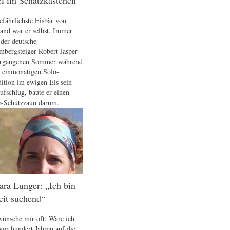
l im Schatzkästchen“
efährlichste Eisbär von
and war er selbst. Immer
der deutsche
mbergsteiger Robert Jasper
ergangenen Sommer während
r einmonatigen Solo-
ition im ewigen Eis sein
aufschlug, baute er einen
r-Schutzzaun darum.
ra Lunger: „Ich bin
eit suchend“
wünsche mir oft: Wäre ich
vor hundert Jahren auf die