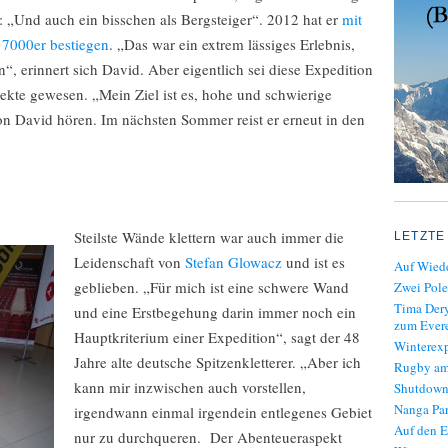
 „Und auch ein bisschen als Bergsteiger“. 2012 hat er
mit
n 7000er bestiegen
. „Das war ein extrem lässiges Erlebnis,
n“, erinnert sich David. Aber eigentlich sei diese Expedition
jekte gewesen. „Mein Ziel ist es, hohe und schwierige
on David hören. Im nächsten Sommer reist er erneut in den
Steilste Wände klettern war auch immer die
LETZTE
Leidenschaft von
Stefan Glowacz
und ist es
Auf Wiede
geblieben. „Für mich ist eine schwere Wand
Zwei Pole
Tima Dery
und eine Erstbegehung darin immer noch ein
zum Evere
Hauptkriterium einer Expedition“, sagt der 48
Winterexp
Jahre alte deutsche Spitzenkletterer. „Aber ich
Rugby am
kann mir inzwischen auch vorstellen,
Shutdown
Nanga Par
irgendwann einmal irgendein entlegenes Gebiet
Auf den E
nur zu durchqueren. Der Abenteueraspekt