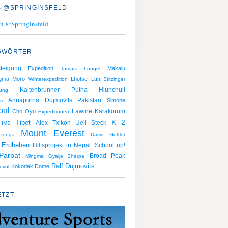
 @SPRINGINSFELD
n @Springinsfeld
GWÖRTER
teigung
Expedition
Makalu
Tamara Lunger
gma
Moro
Lhotse
Winterexpedition
Luis Stitzinger
Kaltenbrunner
Putha Hiunchuli
gung
Dujmovits
Pakistan
Annapurna
Simone
ri
pal
Lawine
Karakorum
Cho Oyu
Expeditionen
K 2
Tibet
Alex Txikon
Ueli Steck
IMS
Mount Everest
zönga
David Göttler
Erdbeben
Hilfsprojekt in Nepal: School up!
Parbat
Broad Peak
Mingma Gyalje Sherpa
Ralf Dujmovits
Kokodak Dome
evol
ETZT