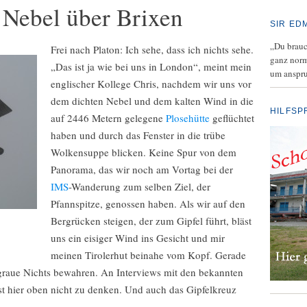
Nebel über Brixen
SIR ED
„Du brauch
Frei nach Platon: Ich sehe, dass ich nichts sehe.
ganz norm
„Das ist ja wie bei uns in London“, meint mein
um anspru
englischer Kollege Chris, nachdem wir uns vor
dem dichten Nebel und dem kalten Wind in die
HILFSP
auf 2446 Metern gelegene
Plosehütte
geflüchtet
haben und durch das Fenster in die trübe
Wolkensuppe blicken. Keine Spur von dem
Panorama, das wir noch am Vortag bei der
IMS
-Wanderung zum selben Ziel, der
Pfannspitze, genossen haben. Als wir auf den
Bergrücken steigen, der zum Gipfel führt, bläst
uns ein eisiger Wind ins Gesicht und mir
meinen Tirolerhut beinahe vom Kopf. Gerade
graue Nichts bewahren. An Interviews mit den bekannten
ist hier oben nicht zu denken. Und auch das Gipfelkreuz