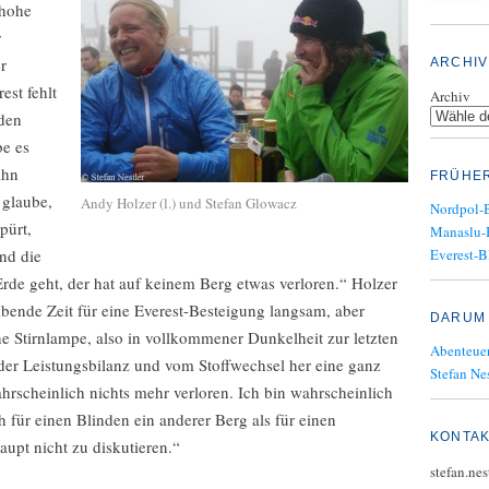
 hohe
r
r
ARCHIV
est fehlt
Archiv
 den
be es
ihn
FRÜHE
 glaube,
Andy Holzer (l.) und Stefan Glowacz
Nordpol-
pürt,
Manaslu-
und die
Everest-B
rde geht, der hat auf keinem Berg etwas verloren.“ Holzer
leibende Zeit für eine Everest-Besteigung langsam, aber
DARUM 
ne Stirnlampe, also in vollkommener Dunkelheit zur letzten
Abenteuer
 der Leistungsbilanz und vom Stoffwechsel her eine ganz
Stefan Nes
rscheinlich nichts mehr verloren. Ich bin wahrscheinlich
ch für einen Blinden ein anderer Berg als für einen
KONTA
upt nicht zu diskutieren.“
stefan.ne