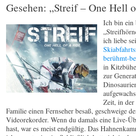
Gesehen: „Streif – One Hell o
Ich bin ei
„Streifhörn
ich liebe s
Skiabfahrts
berühmt-ber
in Kitzbühe
zur Generat
Dinosaurier
aufgewachse
Zeit, in der
Familie einen Fernseher besaß, geschweige d
Videorekorder. Wenn du damals eine Live-Üb
hast, war es meist endgültig. Das Hahnenka