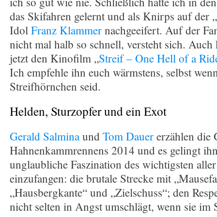
ich so gut wie nie. Schließlich hatte ich in d
das Skifahren gelernt und als Knirps auf der 
Idol
Franz Klammer
nachgeeifert. Auf der Fa
nicht mal halb so schnell, versteht sich. Auch 
jetzt den Kinofilm „
Streif – One Hell of a Rid
Ich empfehle ihn euch wärmstens, selbst wenn
Streifhörnchen seid.
Helden, Sturzopfer und ein Exot
Gerald Salmina
und
Tom Dauer
erzählen die 
Hahnenkammrennens 2014 und es gelingt ihne
unglaubliche Faszination des wichtigsten alle
einzufangen: die brutale Strecke mit „Mausefal
„Hausbergkante“ und „Zielschuss“; den Respek
nicht selten in Angst umschlägt, wenn sie im