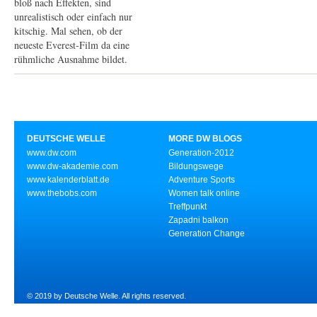
bloß nach Effekten, sind
unrealistisch oder einfach nur
kitschig. Mal sehen, ob der
neueste Everest-Film da eine
rühmliche Ausnahme bildet.
DEUTSCHE WELLE
MORE DW BLOGS
www.dw.com
Generation-2012
www.dw-akademie.com
Bildungswege
www.kalenderblatt.de
Adventure Sports
www.thebobs.com
Women talk online
Treffpunkt
Zapadni balkon
Generation Change
© 2019 by Deutsche Welle. All rights reserved.