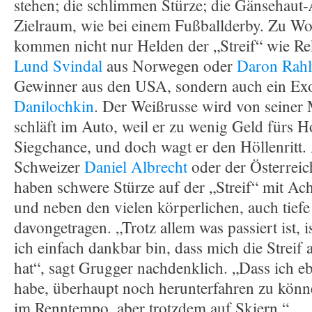
stehen; die schlimmen Stürze; die Gänsehaut
Zielraum, wie bei einem Fußballderby. Zu Wor
kommen nicht nur Helden der „Streif“ wie R
Lund Svindal
aus Norwegen oder
Daron Rahl
Gewinner aus den USA, sondern auch ein Ex
Danilochkin
. Der Weißrusse wird von seiner M
schläft im Auto, weil er zu wenig Geld fürs Ho
Siegchance, und doch wagt er den Höllenritt.
Schweizer
Daniel Albrecht
oder der Österrei
haben schwere Stürze auf der „Streif“ mit Ac
und neben den vielen körperlichen, auch tiefe
davongetragen. „Trotz allem was passiert ist, is
ich einfach dankbar bin, dass mich die Streif
hat“, sagt Grugger nachdenklich. „Dass ich e
habe, überhaupt noch herunterfahren zu könn
im Renntempo, aber trotzdem auf Skiern.“