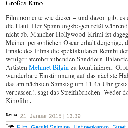
Großes Kino
Filmmomente wie dieser – und davon gibt es e
die Haut. Der Spannungsbogen reißt während
nicht ab. Mancher Hollywood-Krimi ist dageg
Meinen persönlichen Oscar erhält derjenige, de
Finale des Films die spektakulären Rennbilder
weniger atemberaubenden Sanddorn-Balanci
Artisten
Mehmet Bilgin
zu kombinieren. Groß
wunderbare Einstimmung auf das nächste 
das am nächsten Samstag um 11.45 Uhr gestar
verpassen!, sagt das Streifhörnchen. Weder 
Kinofilm.
Datum
21. Januar 2015 | 13:39
Tags
Film
,
Gerald Salmina
,
Hahnenkamm
,
Streif