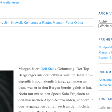
weiterlesen
ARCHIV
Archiv
lm
,
Jim Bridwell
,
Kompressor-Route
,
Maestri
,
Peter Ortner
FRÜHE
Nordpol-
Manaslu-
Everest-B
Morgen feiert
Ueli Steck
Geburtstag. Der Top-
DARUM 
Bergsteiger aus der Schweiz wird 36 Jahre alt –
Abenteuer
eigentlich noch ziemlich jung, gemessen an
Stefan Nes
dem, was er in den Bergen bereits geleistet hat.
Nicht nur mit seinen Speed-Solo-Projekten an
den klassischen Alpen-Nordwänden, sondern in
KONTA
den vergangenen Jahren auch an den höchsten
stefan.ne