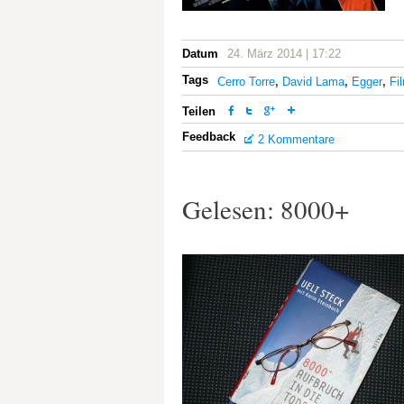
Datum
24. März 2014 | 17:22
Tags
Cerro Torre
,
David Lama
,
Egger
,
Fi
Teilen
Feedback
2 Kommentare
Gelesen: 8000+