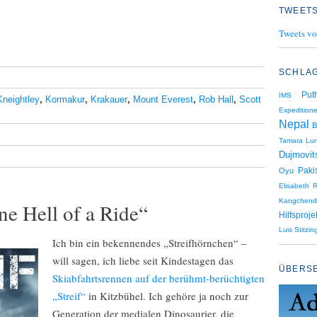
TWEETS
Tweets vo
SCHLA
Put
IMS
Kneightley
,
Kormakur
,
Krakauer
,
Mount Everest
,
Rob Hall
,
Scott
Expedition
Nepal
B
Tamara Lu
Dujmovit
Paki
Oyu
Elisabeth R
Kangchend
ne Hell of a Ride“
Hilfsproj
Luis Stitzin
Ich bin ein bekennendes „Streifhörnchen“ –
will sagen, ich liebe seit Kindestagen das
ÜBERS
Skiabfahrtsrennen auf der berühmt-berüchtigten
„Streif“
in Kitzbühel. Ich gehöre ja noch zur
Generation der medialen Dinosaurier, die