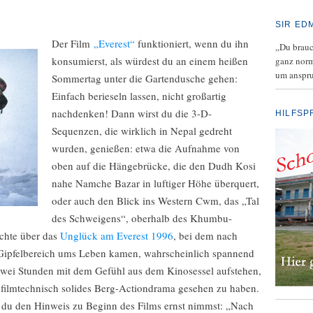
SIR ED
Der Film
„Everest“
funktioniert, wenn du ihn
„Du brauch
konsumierst, als würdest du an einem heißen
ganz norm
um anspru
Sommertag unter die Gartendusche gehen:
Einfach berieseln lassen, nicht großartig
nachdenken! Dann wirst du die 3-D-
HILFSP
Sequenzen, die wirklich in Nepal gedreht
wurden, genießen: etwa die Aufnahme von
oben auf die Hängebrücke, die den Dudh Kosi
nahe Namche Bazar in luftiger Höhe überquert,
oder auch den Blick ins Western Cwm, das „Tal
des Schweigens“, oberhalb des Khumbu-
ichte über das
Unglück am Everest 1996
, bei dem nach
 Gipfelbereich ums Leben kamen, wahrscheinlich spannend
zwei Stunden mit dem Gefühl aus dem Kinosessel aufstehen,
n filmtechnisch solides Berg-Actiondrama gesehen zu haben.
n du den Hinweis zu Beginn des Films ernst nimmst: „Nach