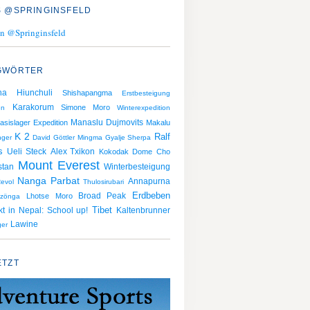
 @SPRINGINSFELD
n @Springinsfeld
GWÖRTER
ha Hiunchuli
Shishapangma
Erstbesteigung
Karakorum
Simone Moro
en
Winterexpedition
Manaslu
Dujmovits
asislager
Expedition
Makalu
K 2
Ralf
nger
David Göttler
Mingma Gyalje Sherpa
s
Ueli Steck
Alex Txikon
Kokodak Dome
Cho
Mount Everest
stan
Winterbesteigung
Nanga Parbat
Annapurna
evol
Thulosirubari
Erdbeben
Broad Peak
Lhotse
Moro
zönga
ekt in Nepal: School up!
Tibet
Kaltenbrunner
Lawine
ger
ETZT