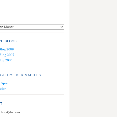
RE BLOGS
Blog 2009
Blog 2007
log 2005
GEHT’S, DER MACHT’S
 Sport
tler
KT
stler(at)dw.com