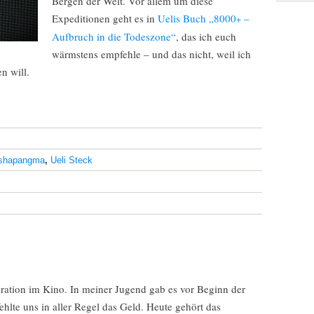
Bergen der Welt. Vor allem um diese
Expeditionen geht es in
Uelis Buch „8000
–
+
Aufbruch in die Todeszone“
, das ich euch
wärmstens empfehle – und das nicht, weil ich
n will.
shapangma
,
Ueli Steck
ation im Kino. In meiner Jugend gab es vor Beginn der
hlte uns in aller Regel das Geld. Heute gehört das