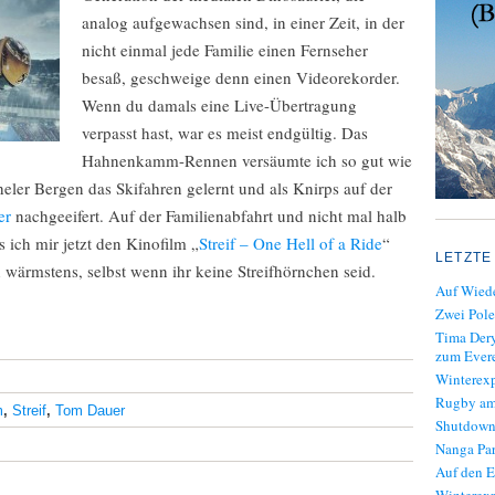
analog aufgewachsen sind, in einer Zeit, in der
nicht einmal jede Familie einen Fernseher
besaß, geschweige denn einen Videorekorder.
Wenn du damals eine Live-Übertragung
verpasst hast, war es meist endgültig. Das
Hahnenkamm-Rennen versäumte ich so gut wie
üheler Bergen das Skifahren gelernt und als Knirps auf der
er
nachgeeifert. Auf der Familienabfahrt und nicht mal halb
s ich mir jetzt den Kinofilm „
Streif – One Hell of a Ride
“
LETZTE
wärmstens, selbst wenn ihr keine Streifhörnchen seid.
Auf Wiede
Zwei Pole
Tima Dery
zum Evere
Winterexp
Rugby am
m
,
Streif
,
Tom Dauer
Shutdown
Nanga Par
Auf den E