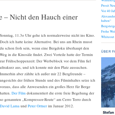
Winterexp
Prosit Neu
Vor 40 J
e – Nicht den Hauch einer
Alexander
haben“
Bergsteig
Frohe We
Sonntag, 11.3o Uhr gehe ich normalerweise nicht ins Kino.
Whiteout
Doch ich hatte keine Alternative. Bei uns am Rhein musst
du schon froh sein, wenn eine Bergdoku überhaupt den
ÜBER F
Weg in die Kinosäle findet. Zwei Vorteile hatte der Termin
zur Frühschoppenzeit: Der Werbeblock vor dem Film fiel
ultrakurz aus, und ich konnte mir den Platz aussuchen.
Immerhin aber zählte ich außer mir 22 Bergfreunde –
angesichts der frühen Stunde und des Filminhaltes setze ich
voraus, dass alle Anwesenden ein großes Herz für Berge
hatten.
Der Film
dokumentiert die erste freie Begehung der
so genannten „Kompressor-Route“ am Cerro Terro durch
David Lama
und
Peter Ortner
im Januar 2012.