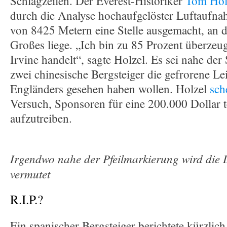
Schlagzeilen. Der Everest-Historiker
Tom Hol
durch die Analyse hochaufgelöster Luftaufna
von 8425 Metern eine Stelle ausgemacht, an 
Großes liege. „Ich bin zu 85 Prozent überzeug
Irvine handelt“, sagte Holzel. Es sei nahe der 
zwei chinesische Bergsteiger die gefrorene Le
Engländers gesehen haben wollen. Holzel
sch
Versuch, Sponsoren für eine 200.000 Dollar 
aufzutreiben.
Irgendwo nahe der Pfeilmarkierung wird die L
vermutet
R.I.P.?
Ein spanischer Bergsteiger berichtete kürzlich