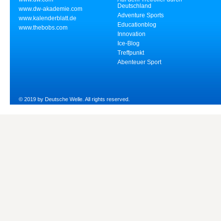
Deutschland
www.dw-akademie.com
Adventure Sports
www.kalenderblatt.de
Educationblog
www.thebobs.com
Innovation
Ice-Blog
Treffpunkt
Abenteuer Sport
© 2019 by Deutsche Welle. All rights reserved.