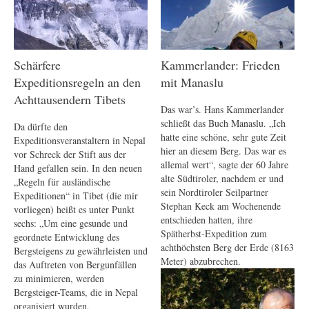
Schärfere
Kammerlander: Frieden
Expeditionsregeln an den
mit Manaslu
Achttausendern Tibets
Das war’s. Hans Kammerlander
schließt das Buch Manaslu. „Ich
Da dürfte den
hatte eine schöne, sehr gute Zeit
Expeditionsveranstaltern in Nepal
hier an diesem Berg. Das war es
vor Schreck der Stift aus der
allemal wert“, sagte der 60 Jahre
Hand gefallen sein. In den neuen
alte Südtiroler, nachdem er und
„Regeln für ausländische
sein Nordtiroler Seilpartner
Expeditionen“ in Tibet (die mir
Stephan Keck am Wochenende
vorliegen) heißt es unter Punkt
entschieden hatten, ihre
sechs: „Um eine gesunde und
Spätherbst-Expedition zum
geordnete Entwicklung des
achthöchsten Berg der Erde (8163
Bergsteigens zu gewährleisten und
Meter) abzubrechen.
das Auftreten von Bergunfällen
zu minimieren, werden
Bergsteiger-Teams, die in Nepal
organisiert wurden,