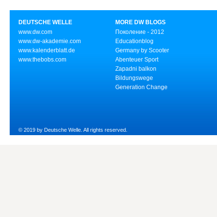
DEUTSCHE WELLE
MORE DW BLOGS
www.dw.com
Поколение - 2012
www.dw-akademie.com
Educationblog
www.kalenderblatt.de
Germany by Scooter
www.thebobs.com
Abenteuer Sport
Zapadni balkon
Bildungswege
Generation Change
© 2019 by Deutsche Welle. All rights reserved.