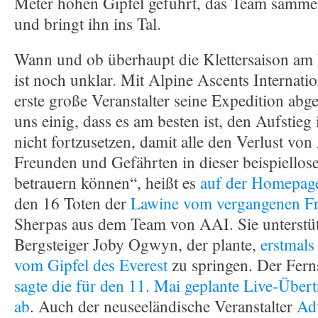
Meter hohen Gipfel geführt, das Team sammel
und bringt ihn ins Tal.
Wann und ob überhaupt die Klettersaison am E
ist noch unklar. Mit Alpine Ascents Internati
erste große Veranstalter seine Expedition abg
uns einig, dass es am besten ist, den Aufstieg 
nicht fortzusetzen, damit alle den Verlust vo
Freunden und Gefährten in dieser beispiellos
betrauern können“, heißt es
auf der Homepag
den 16 Toten der
Lawine vom vergangenen Fr
Sherpas aus dem Team von AAI. Sie unterstü
Bergsteiger Joby Ogwyn, der plante,
erstmals
vom Gipfel des Everest
zu springen. Der Fern
sagte die für den 11. Mai geplante Live-Übe
ab
. Auch der neuseeländische Veranstalter
Ad