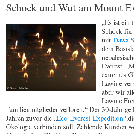
Schock und Wut am Mount Ev
„Es ist ein 
Schock für 
mir
Dawa S
dem Basisla
nepalesisc
Everest. „M
extremes G
Lawine vers
aber wir al
Lawine Fre
Familienmitglieder verloren.“ Der 30-Jährige l
Jahren zuvor die „
Eco-Everest-Expedition
“,d
Ökologie verbinden soll: Zahlende Kunden w