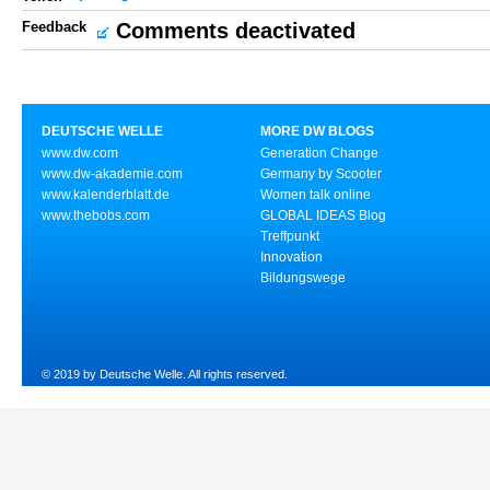
Feedback
Comments deactivated
DEUTSCHE WELLE
MORE DW BLOGS
www.dw.com
Generation Change
www.dw-akademie.com
Germany by Scooter
www.kalenderblatt.de
Women talk online
www.thebobs.com
GLOBAL IDEAS Blog
Treffpunkt
Innovation
Bildungswege
© 2019 by Deutsche Welle. All rights reserved.