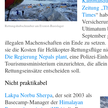
Kathmandu 
Zeitung „T
Times
“ hab
Versicheru
Rettungshubschrauber am Everest-Basislager
Ultimatum 
September 
illegalen Machenschaften ein Ende zu setzen.
sie die Kosten für Helikopter-Rettungsflüge n
Die Regierung Nepals plant
, eine Polizei-Einh
Tourismusministerium einzurichten, die allein
Rettungseinsätze entscheiden soll.
Nicht praktikabel
Lakpa Norbu Sherpa
, der seit 2003 als
Basecamp-Manager der
Himalayan