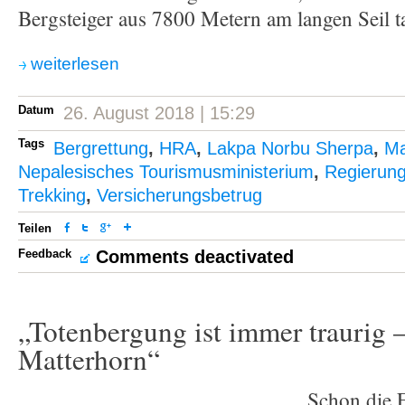
Bergsteiger aus 7800 Metern am langen Seil ta
weiterlesen
Datum
26. August 2018 | 15:29
Tags
Bergrettung
,
HRA
,
Lakpa Norbu Sherpa
,
Ma
Nepalesisches Tourismusministerium
,
Regierun
Trekking
,
Versicherungsbetrug
Teilen
Feedback
Comments deactivated
„Totenbergung ist immer traurig 
Matterhorn“
Schon die E