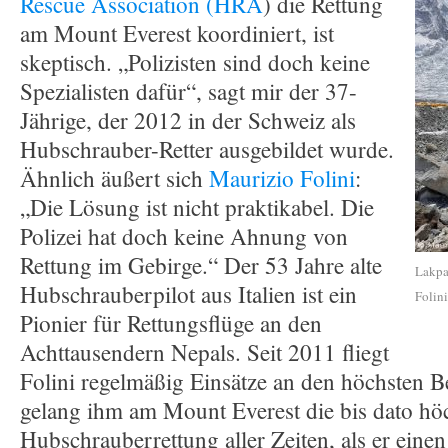
Rescue Association (HRA
) die Rettung
am Mount Everest koordiniert, ist
skeptisch. „Polizisten sind doch keine
Spezialisten dafür“, sagt mir der 37-
Jährige, der 2012 in der Schweiz als
Hubschrauber-Retter ausgebildet wurde.
Ähnlich äußert sich
Maurizio Folini
:
„Die Lösung ist nicht praktikabel. Die
Polizei hat doch keine Ahnung von
Rettung im Gebirge.“ Der 53 Jahre alte
Lakpa
Hubschrauberpilot aus Italien ist ein
Folini
Pionier für Rettungsflüge an den
Achttausendern Nepals. Seit 2011 fliegt
Folini regelmäßig Einsätze an den höchsten B
gelang ihm am Mount Everest die bis dato hö
Hubschrauberrettung aller Zeiten, als er eine