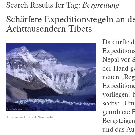
Bergrettung
Search Results for Tag:
Schärfere Expeditionsregeln an d
Achttausendern Tibets
Da dürfte 
Expeditions
Nepal vor S
der Hand ge
neuen „Rege
Expeditione
vorliegen) 
sechs: „Um
geordnete 
Tibetische Everest-Nordseite
Bergsteigen
und das Au