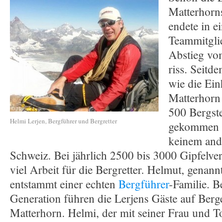
Matterhorn
endete in e
Teammitgli
Abstieg vom
riss. Seitd
wie die Ei
Matterhorn
500 Bergst
Helmi Lerjen, Bergführer und Bergretter
gekommen –
keinem and
Schweiz. Bei jährlich 2500 bis 3000 Gipfelve
viel Arbeit für die Bergretter. Helmut, genann
entstammt einer echten
Bergführer
-Familie. Be
Generation führen die Lerjens Gäste auf Berg
Matterhorn. Helmi, der mit seiner Frau und To