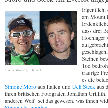
Eigentlich,
am Mount E
Erdenklich
dass drei B
Hochlager 
aufgebrach
geschlagen,
Steinen be
Tod bedroht
Simone Moro (l.), Ueli Steck
traurige Pr
es die beid
Simone Moro
aus Italien und
Ueli Steck
aus 
ihren britischen Fotografen Jonathan Griffith.
anderen Welt“ sei das gewesen, was ihnen wid
Simone fassunglos
.