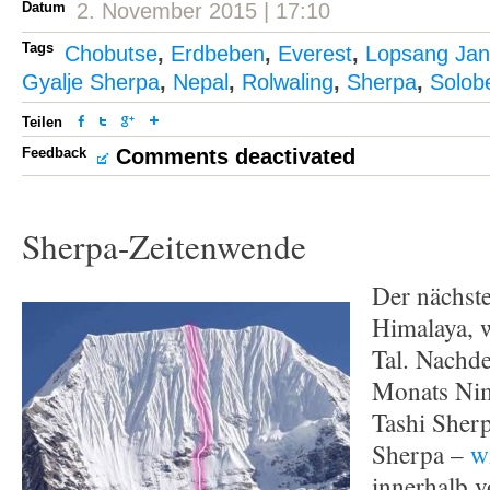
Datum
2. November 2015 | 17:10
Tags
Chobutse
,
Erdbeben
,
Everest
,
Lopsang Jan
Gyalje Sherpa
,
Nepal
,
Rolwaling
,
Sherpa
,
Solob
Teilen
Feedback
Comments deactivated
Sherpa-Zeitenwende
Der nächst
Himalaya, 
Tal. Nachd
Monats Nim
Tashi Sher
Sherpa –
w
innerhalb v