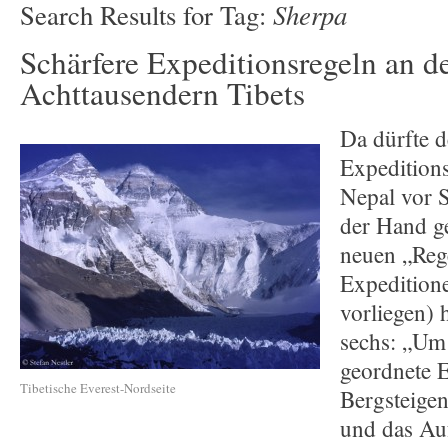
Sherpa
Search Results for Tag:
Schärfere Expeditionsregeln an d
Achttausendern Tibets
Da dürfte 
Expeditions
Nepal vor S
der Hand ge
neuen „Rege
Expeditione
vorliegen) 
sechs: „Um
geordnete 
Tibetische Everest-Nordseite
Bergsteigen
und das Au