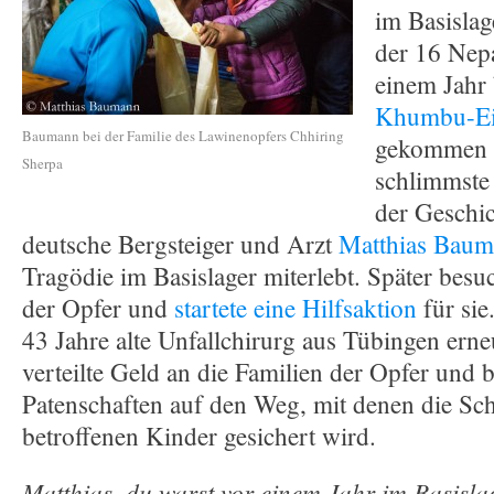
im Basisla
der 16 Nepa
einem Jahr 
Khumbu-Ei
Baumann bei der Familie des Lawinenopfers Chhiring
gekommen w
Sherpa
schlimmste
der Geschic
deutsche Bergsteiger und Arzt
Matthias Bau
Tragödie im Basislager miterlebt. Später besuc
der Opfer und
startete eine Hilfsaktion
für sie
43 Jahre alte Unfallchirurg aus Tübingen erne
verteilte Geld an die Familien der Opfer und b
Patenschaften auf den Weg, mit denen die Sc
betroffenen Kinder gesichert wird.
Matthias, du warst vor einem Jahr im Basisl