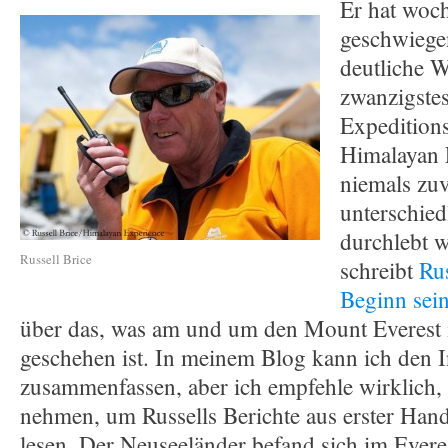
Er hat woc
geschwiegen,
deutliche W
zwanzigstes
Expeditions
Himalayan 
niemals zuv
unterschie
durchlebt w
Russell Brice
schreibt
Rus
Beginn sein
über das, was am und um den Mount Everest 
geschehen ist. In meinem Blog kann ich den I
zusammenfassen, aber ich empfehle wirklich, 
nehmen, um Russells Berichte aus erster Hand
lesen. Der Neuseeländer befand sich im Everes