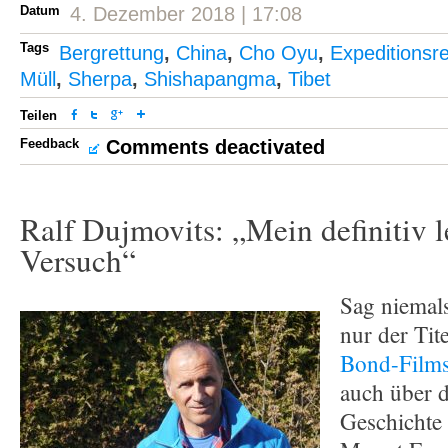
Datum
4. Dezember 2018 | 17:08
Tags
Bergrettung
,
China
,
Cho Oyu
,
Expeditionsr
Müll
,
Sherpa
,
Shishapangma
,
Tibet
Teilen
Feedback
Comments deactivated
Ralf Dujmovits: „Mein definitiv l
Versuch“
Sag niemals
nur der Tite
Bond-Film
auch über d
Geschichte