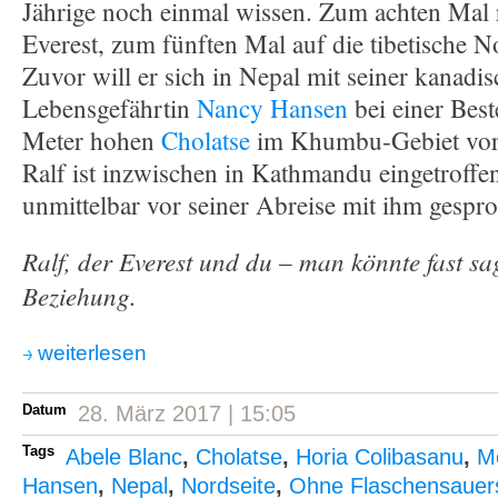
Jährige noch einmal wissen. Zum achten Mal 
Everest, zum fünften Mal auf die tibetische N
Zuvor will er sich in Nepal mit seiner kanadi
Lebensgefährtin
Nancy Hansen
bei einer Bes
Meter hohen
Cholatse
im Khumbu-Gebiet vora
Ralf ist inzwischen in Kathmandu eingetroffe
unmittelbar vor seiner Abreise mit ihm gespr
Ralf, der Everest und du – man könnte fast sa
Beziehung.
weiterlesen
Datum
28. März 2017 | 15:05
Tags
Abele Blanc
,
Cholatse
,
Horia Colibasanu
,
M
Hansen
,
Nepal
,
Nordseite
,
Ohne Flaschensauers