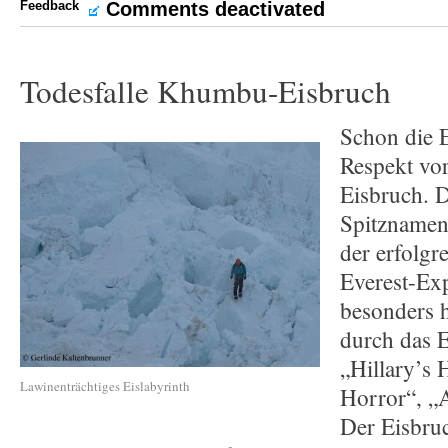
Feedback
Comments deactivated
Todesfalle Khumbu-Eisbruch
Schon die E
Respekt v
Eisbruch. 
Spitznamen,
der erfolgr
Everest-Ex
besonders 
durch das E
„Hillary’s 
Lawinenträchtiges Eislabyrinth
Horror“, „
Der Eisbruc