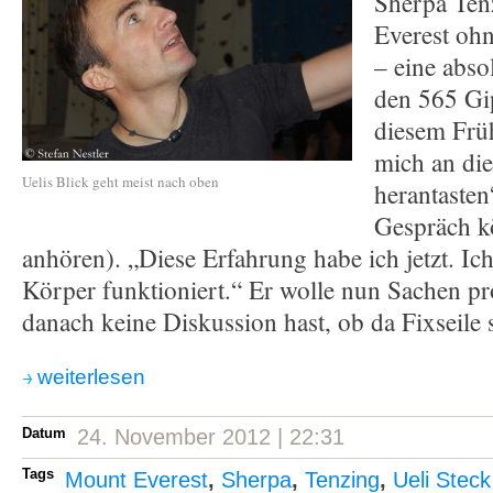
Sherpa Ten
Everest ohn
– eine abs
den 565 Gip
diesem Früh
mich an di
Uelis Blick geht meist nach oben
herantasten
Gespräch k
anhören). „Diese Erfahrung habe ich jetzt. Ic
Körper funktioniert.“ Er wolle nun Sachen p
danach keine Diskussion hast, ob da Fixseile 
weiterlesen
Datum
24. November 2012 | 22:31
Tags
Mount Everest
,
Sherpa
,
Tenzing
,
Ueli Steck