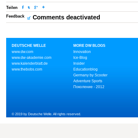
Teilen
Feedback
Comments deactivated
DEUTSCHE WELLE
MORE DW BLOGS
www.dw.com
Innovation
www.dw-akademie.com
Ice-Blog
www.kalenderblatt.de
Insider
www.thebobs.com
Educationblog
Germany by Scooter
Adventure Sports
Поколение - 2012
© 2019 by Deutsche Welle. All rights reserved.