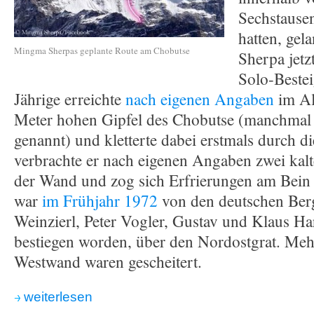
Sechstausen
hatten, ge
Mingma Sherpas geplante Route am Chobutse
Sherpa jetz
Solo-Beste
Jährige erreichte
nach eigenen Angaben
im Al
Meter hohen Gipfel des Chobutse (manchmal
genannt) und kletterte dabei erstmals durch 
verbrachte er nach eigenen Angaben zwei kal
der Wand und zog sich Erfrierungen am Bein
war
im Frühjahr 1972
von den deutschen Ber
Weinzierl, Peter Vogler, Gustav und Klaus Ha
bestiegen worden, über den Nordostgrat. Meh
Westwand waren gescheitert.
weiterlesen