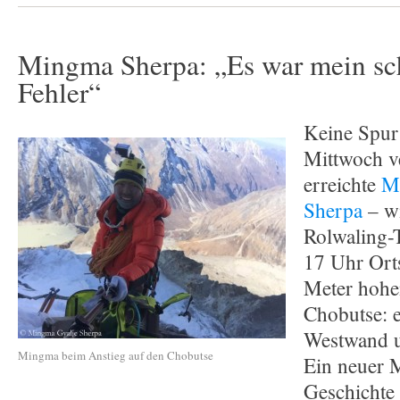
Mingma Sherpa: „Es war mein sc
Fehler“
Keine Spur
Mittwoch v
erreichte
M
Sherpa
– w
Rolwaling-T
17 Uhr Ort
Meter hohe
Chobutse: e
Westwand u
Mingma beim Anstieg auf den Chobutse
Ein neuer M
Geschichte