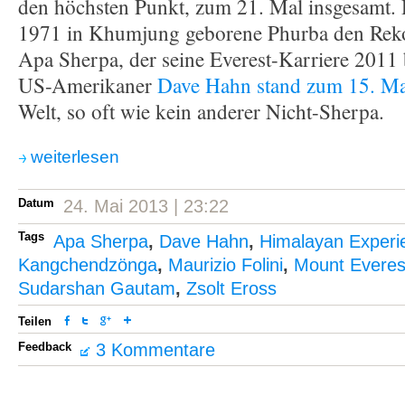
den höchsten Punkt, zum 21. Mal insgesamt. D
1971 in Khumjung geborene Phurba den Reko
Apa Sherpa, der seine Everest-Karriere 2011 
US-Amerikaner
Dave Hahn stand zum 15. Ma
Welt, so oft wie kein anderer Nicht-Sherpa.
weiterlesen
Datum
24. Mai 2013 | 23:22
Tags
Apa Sherpa
,
Dave Hahn
,
Himalayan Experi
Kangchendzönga
,
Maurizio Folini
,
Mount Everes
Sudarshan Gautam
,
Zsolt Eross
Teilen
Feedback
3 Kommentare