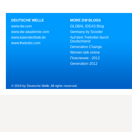
DEUTSCHE WELLE
MORE DW BLOGS
www.dw.com
GLOBAL IDEAS Blog
www.dw-akademie.com
Germany by Scooter
www.kalenderblatt.de
Auf dem Tretroller durch
Deutschland
www.thebobs.com
Generation Change
Women talk online
Поколение - 2012
Generation-2012
© 2019 by Deutsche Welle. All rights reserved.