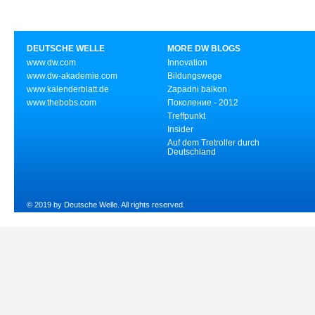
DEUTSCHE WELLE
MORE DW BLOGS
www.dw.com
Innovation
www.dw-akademie.com
Bildungswege
www.kalenderblatt.de
Zapadni balkon
www.thebobs.com
Поколение - 2012
Treffpunkt
Insider
Auf dem Tretroller durch
Deutschland
© 2019 by Deutsche Welle. All rights reserved.