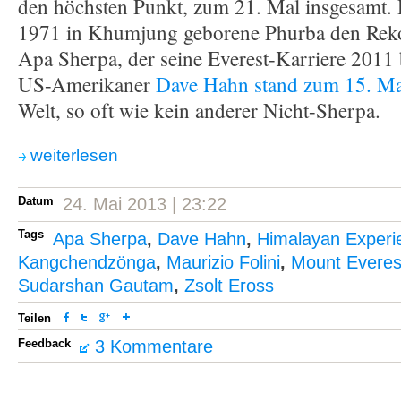
den höchsten Punkt, zum 21. Mal insgesamt. D
1971 in Khumjung geborene Phurba den Reko
Apa Sherpa, der seine Everest-Karriere 2011 
US-Amerikaner
Dave Hahn stand zum 15. Ma
Welt, so oft wie kein anderer Nicht-Sherpa.
weiterlesen
Datum
24. Mai 2013 | 23:22
Tags
Apa Sherpa
,
Dave Hahn
,
Himalayan Experi
Kangchendzönga
,
Maurizio Folini
,
Mount Everes
Sudarshan Gautam
,
Zsolt Eross
Teilen
Feedback
3 Kommentare