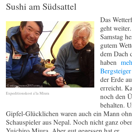
Sushi am Südsattel
Das Wetterf
geht weiter
Samstag her
gutem Wette
dem Dach d
haben
meh
Bergsteige
der Erde a
erreicht. 
Expeditionskost a’la Miura
noch den Ü
behalten. U
Gipfel-Glücklichen waren auch ein Mann oh
Schauspieler aus Nepal. Noch nicht ganz oben
Yuichiro Miura. Aber gut gegessen hat er.