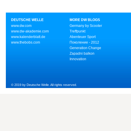
DEUTSCHE WELLE
MORE DW BLOGS
www.dw.com
Germany by Scooter
www.dw-akademie.com
Treffpunkt
www.kalenderblatt.de
Abenteuer Sport
www.thebobs.com
Поколение - 2012
Generation Change
Zapadni balkon
Innovation
© 2019 by Deutsche Welle. All rights reserved.