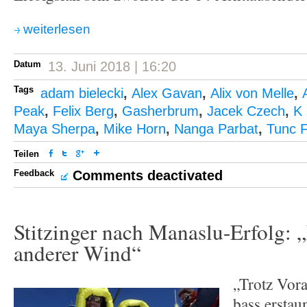
weiterlesen
Datum
13. Juni 2018 | 16:20
Tags
adam bielecki
,
Alex Gavan
,
Alix von Melle
,
Peak
,
Felix Berg
,
Gasherbrum
,
Jacek Czech
,
K 
Maya Sherpa
,
Mike Horn
,
Nanga Parbat
,
Tunc F
Teilen
Feedback
Comments deactivated
Stitzinger nach Manaslu-Erfolg: 
anderer Wind“
„Trotz Vor
bass erstau