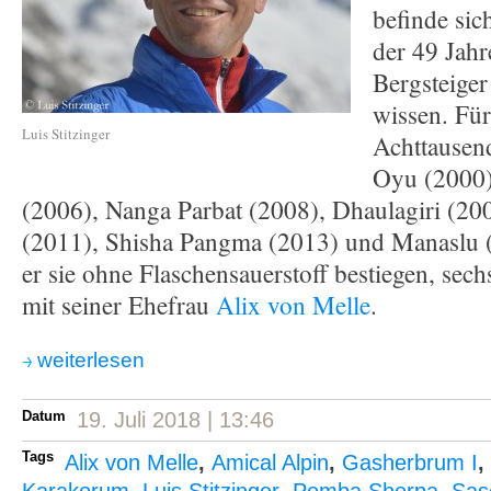
befinde sic
der 49 Jahr
Bergsteige
wissen. Für 
Luis Stitzinger
Achttausen
Oyu (2000)
(2006), Nanga Parbat (2008), Dhaulagiri (20
(2011), Shisha Pangma (2013) und Manaslu (
er sie ohne Flaschensauerstoff bestiegen, se
mit seiner Ehefrau
Alix von Melle
.
weiterlesen
Datum
19. Juli 2018 | 13:46
Tags
Alix von Melle
,
Amical Alpin
,
Gasherbrum I
,