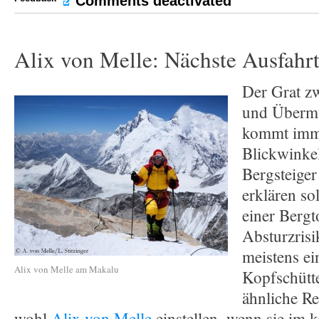
Comments deactivated
Alix von Melle: Nächste Ausfahrt
Der Grat z
und Übermu
kommt imm
Blickwinke
Bergsteige
erklären so
einer Berg
Absturzrisi
meistens ei
Alix von Melle am Makalu
Kopfschütte
ähnliche R
wohl
Alix von Melle
einstellen, wenn sie im