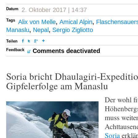
Datum
2. Oktober 2017 | 14:37
Tags
Alix von Melle
,
Amical Alpin
,
Flaschensauers
Manaslu
,
Nepal
,
Sergio Zigliotto
Teilen
Feedback
Comments deactivated
Soria bricht Dhaulagiri-Expeditio
Gipfelerfolge am Manaslu
Der wohl fit
Höhenbergs
muss weiter
Achttausen
Soria
erklär