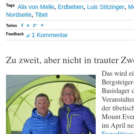
Tags
Alix von Melle
,
Erdbeben
,
Luis Stitzinger
,
Mo
Nordseite
,
Tibet
Teilen
Feedback
1 Kommentar
Zu zweit, aber nicht in trauter Z
Das wird ein
Bergsteiger
Basislager 
Veranstalte
der tibetis
Mount Ever
im April n
Expedition