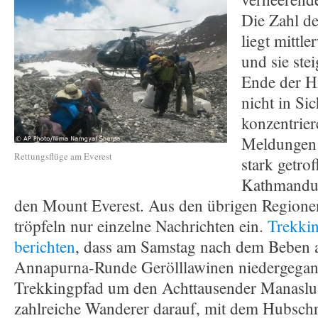
Die Zahl d
liegt mittle
und sie ste
Ende der Hi
nicht in Si
konzentrier
Meldungen 
Rettungsflüge am Everest
stark getro
Kathmandu
den Mount Everest. Aus den übrigen Regione
tröpfeln nur einzelne Nachrichten ein.
Trekkin
berichten
, dass am Samstag nach dem Beben 
Annapurna-Runde Gerölllawinen niedergegan
Trekkingpfad um den Achttausender Manaslu 
zahlreiche Wanderer darauf, mit dem Hubschr