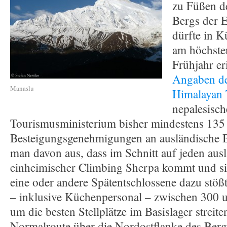
zu Füßen d
Bergs der 
dürfte in K
am höchsten
Frühjahr e
Angaben de
Manaslu
Himalayan 
nepalesisch
Tourismusministerium bisher mindestens 135
Besteigungsgenehmigungen an ausländische B
man davon aus, dass im Schnitt auf jeden aus
einheimischer Climbing Sherpa kommt und si
eine oder andere Spätentschlossene dazu stöß
– inklusive Küchenpersonal – zwischen 300
um die besten Stellplätze im Basislager streit
Normalroute über die Nordostflanke des Bergs