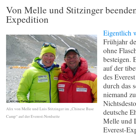
Von Melle und Stitzinger beenden
Expedition
Eigentlich w
Frühjahr d
ohne Flasch
besteigen. 
auf der tib
des Everes
durch das 
niemand zu
Nichtsdesto
Alix von Melle und Luis Stitzinger im „Chinese Base
deutsche E
Camp“ auf der Everest-Nordseite
Melle und L
Everest-Exp