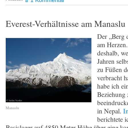
1 Kommentar
Everest-Verhältnisse am Manaslu
Der „Berg d
am Herzen.
deshalb, we
Jahren selb
zu Füßen d
verbracht h
habe ich ei
Beziehung 
beeindruck
Manaslu
in Nepal.
I
berichtete 
Basislager auf 4850 Meter Höhe über eine ko