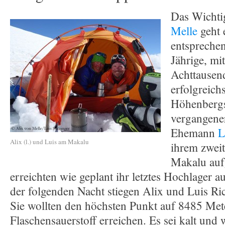
Das Wichtig
Melle
geht 
entsprechen
Jährige, mi
Achttausen
erfolgreich
Höhenbergs
vergangene
Ehemann
L
Alix (l.) und Luis am Makalu
ihrem zwei
Makalu auf
erreichten wie geplant ihr letztes Hochlager 
der folgenden Nacht stiegen Alix und Luis Ri
Sie wollten den höchsten Punkt auf 8485 Me
Flaschensauerstoff erreichen. Es sei kalt und