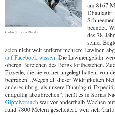
am 8167 M
Dhaulagiri
Schneemeng
beendet. W
Carlos Soria am Dhaulagiri
des 78-Jäh
seiner Begl
seien nicht weit entfernt mehrere Lawinen a
auf Facebook wissen
. Die Lawinengefahr wer
oberen Bereichen des Bergs fortbestehen. Zu
Fixseile, die sie vorher angelegt hätten, von
begraben. „Wegen all dieser Widrigkeiten blei
anderes übrig, als unsere Dhaulagiri-Expediti
endgültig abzubrechen“, heißt es in Sorias Na
Gipfelversuch
war vor anderthalb Wochen auf
rund 7800 Metern gescheitert, weil sich Carlo