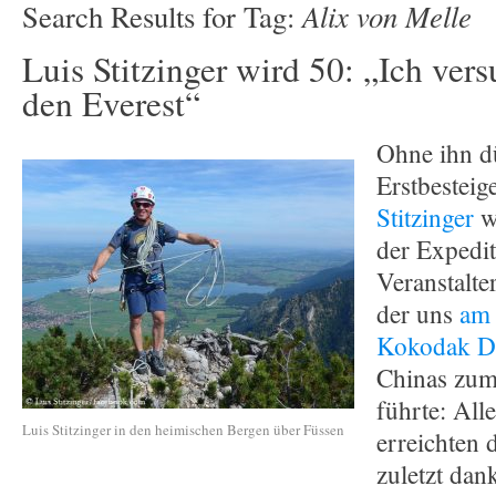
Alix von Melle
Search Results for Tag:
Luis Stitzinger wird 50: „Ich ver
den Everest“
Ohne ihn dü
Erstbesteig
Stitzinger
w
der Expedit
Veranstalter
der uns
am 
Kokodak 
Chinas zum
führte: All
Luis Stitzinger in den heimischen Bergen über Füssen
erreichten 
zuletzt dan