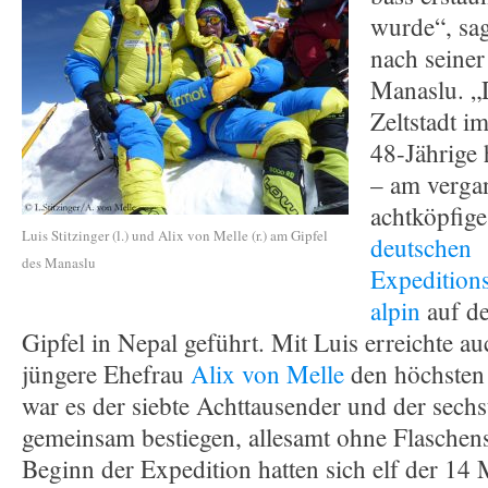
wurde“, sa
nach seine
Manaslu. „
Zeltstadt i
48-Jährige 
– am verga
achtköpfig
Luis Stitzinger (l.) und Alix von Melle (r.) am Gipfel
deutschen
des Manaslu
Expeditions
alpin
auf d
Gipfel in Nepal geführt. Mit Luis erreichte au
jüngere Ehefrau
Alix von Melle
den höchsten 
war es der siebte Achttausender und der sechst
gemeinsam bestiegen, allesamt ohne Flaschens
Beginn der Expedition hatten sich elf der 14 