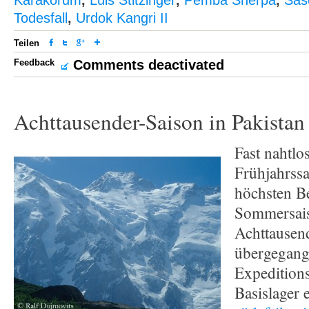
Karakorum
,
Luis Stitzinger
,
Pemba Sherpa
,
Sas
Todesfall
,
Urdok Kangri II
Teilen
Feedback
Comments deactivated
Achttausender-Saison in Pakistan 
Fast nahtlos
Frühjahrssa
höchsten Be
Sommersais
Achttausen
übergegang
Expedition
Basislager e