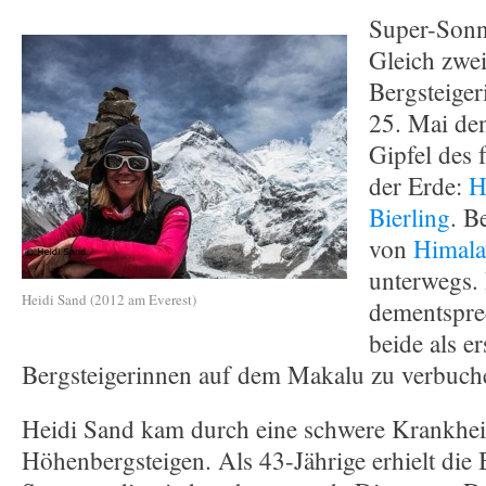
Super-Sonn
Gleich zwei
Bergsteiger
25. Mai de
Gipfel des 
der Erde:
H
Bierling
. B
von
Himala
unterwegs. 
Heidi Sand (2012 am Everest)
dementspre
beide als e
Bergsteigerinnen auf dem Makalu zu verbuch
Heidi Sand kam durch eine schwere Krankhe
Höhenbergsteigen. Als 43-Jährige erhielt die 