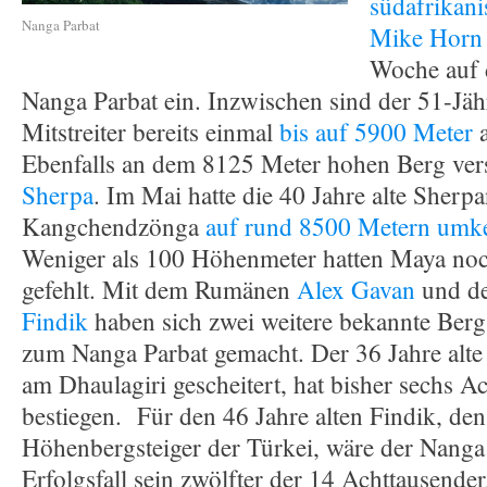
südafrikan
Nanga Parbat
Mike Horn
Woche auf 
Nanga Parbat ein. Inzwischen sind der 51-Jäh
Mitstreiter bereits einmal
bis auf 5900 Meter
a
Ebenfalls an dem 8125 Meter hohen Berg ver
Sherpa
. Im Mai hatte die 40 Jahre alte Sherp
Kangchendzönga
auf rund 8500 Metern umk
Weniger als 100 Höhenmeter hatten Maya noc
gefehlt. Mit dem Rumänen
Alex Gavan
und d
Findik
haben sich zwei weitere bekannte Berg
zum Nanga Parbat gemacht. Der 36 Jahre alte
am Dhaulagiri gescheitert, hat bisher sechs A
bestiegen. Für den 46 Jahre alten Findik, den
Höhenbergsteiger der Türkei, wäre der Nanga
Erfolgsfall sein zwölfter der 14 Achttausender