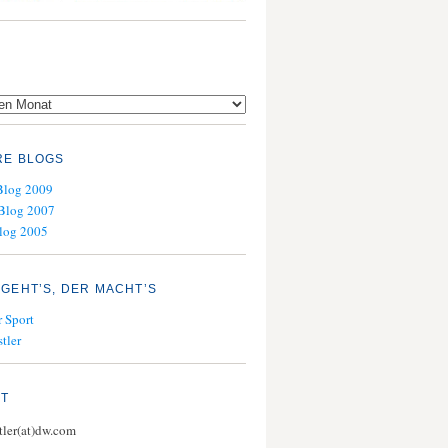
RE BLOGS
Blog 2009
Blog 2007
log 2005
GEHT’S, DER MACHT’S
 Sport
tler
KT
stler(at)dw.com