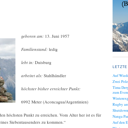
geboren am:
13. Juni 1957
Familienstand:
ledig
lebt in:
Duisburg
LETZTE
arbeitet als:
Stahlhändler
Auf Wiede
Zwei Pole
Tima Dery
höchster bisher erreichter Punkt:
zum Evere
Winterexp
6992 Meter (Aconcagua/Argentinien)
Rugby am
Shutdown
den höchsten Punkt zu erreichen. Vom Alter her ist es für
Nanga Par
l eines Siebentausenders zu kommen.“
Auf den E