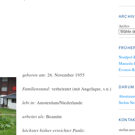
ARCHIV
Archiv
FRÜHE
Nordpol-
Manaslu-
Everest-B
geboren am:
26. November 1955
DARUM 
Familienstand:
verheiratet (mit Angelique, s.u.)
Abenteuer
lebt in:
Amsterdam/Niederlande
Stefan Nes
arbeitet als:
Beamtin
KONTA
stefan.ne
höchster bisher erreichter Punkt: