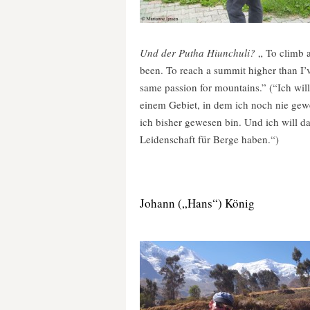
Und der Putha Hiunchuli?
„ To climb a
been. To reach a summit higher than I’v
same passion for mountains.” (“Ich wil
einem Gebiet, in dem ich noch nie gewes
ich bisher gewesen bin. Und ich will d
Leidenschaft für Berge haben.“)
Johann („Hans“) König