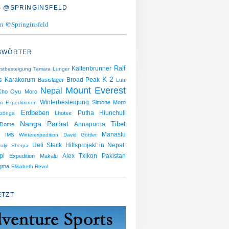
 @SPRINGINSFELD
n @Springinsfeld
GWÖRTER
Ralf
Kaltenbrunner
rstbesteigung
Tamara Lunger
K 2
s
Karakorum
Broad Peak
Basislager
Luis
Mount Everest
Nepal
Cho Oyu
Moro
Winterbesteigung
Simone Moro
ri
Expeditionen
Erdbeben
Putha Hiunchuli
Lhotse
zönga
Nanga Parbat
Tibet
 Dome
Annapurna
Manaslu
IMS
Winterexpedition
David Göttler
Ueli Steck
Hilfsprojekt in Nepal:
alje Sherpa
p!
Alex Txikon
Pakistan
Expedition
Makalu
gma
Elisabeth Revol
ETZT