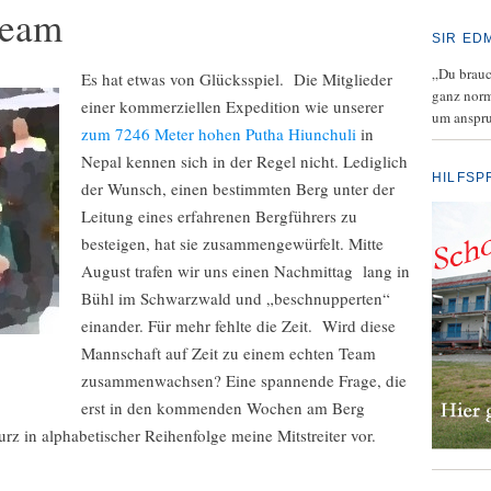
team
SIR ED
„Du brauch
Es hat etwas von Glücksspiel. Die Mitglieder
ganz norm
einer kommerziellen Expedition wie unserer
um anspru
zum 7246 Meter hohen Putha Hiunchuli
in
Nepal kennen sich in der Regel nicht. Lediglich
HILFSP
der Wunsch, einen bestimmten Berg unter der
Leitung eines erfahrenen Bergführers zu
besteigen, hat sie zusammengewürfelt. Mitte
August trafen wir uns einen Nachmittag lang in
Bühl im Schwarzwald und „beschnupperten“
einander. Für mehr fehlte die Zeit. Wird diese
Mannschaft auf Zeit zu einem echten Team
zusammenwachsen? Eine spannende Frage, die
erst in den kommenden Wochen am Berg
urz in alphabetischer Reihenfolge meine Mitstreiter vor.