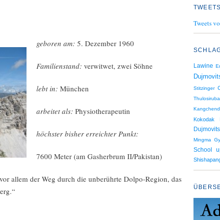
TWEETS
Tweets vo
geboren am:
5. Dezember 1960
SCHLA
Familienstand:
verwitwet, zwei Söhne
Lawine
E
Dujmovit
lebt in:
München
Stitzinger
Thulosiruba
arbeitet als:
Physiotherapeutin
Kangchend
Kokodak
Dujmovits
höchster bisher erreichter Punkt:
Mingma Gy
School u
7600 Meter (am Gasherbrum II/Pakistan)
Shishapan
 vor allem der Weg durch die unberührte Dolpo-Region, das
ÜBERS
erg.“