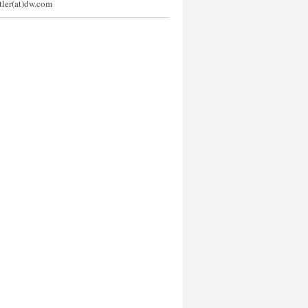
stler(at)dw.com