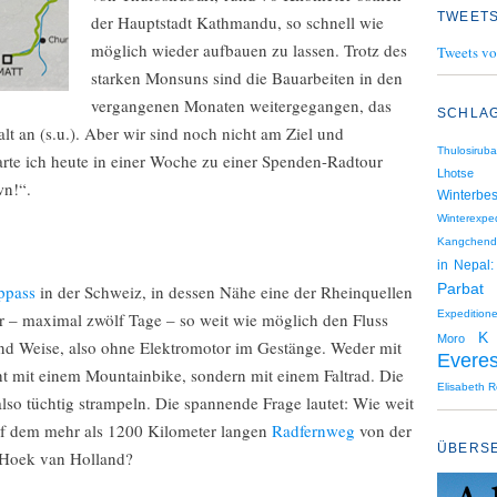
TWEETS
der Hauptstadt Kathmandu, so schnell wie
möglich wieder aufbauen zu lassen. Trotz des
Tweets vo
starken Monsuns sind die Bauarbeiten in den
vergangenen Monaten weitergegangen, das
SCHLA
 an (s.u.). Aber wir sind noch nicht am Ziel und
Thulosiruba
arte ich heute in einer Woche zu einer Spenden-Radtour
Lhotse
wn!“.
Winterbes
Winterexped
Kangchend
in Nepal:
Parbat
ppass
in der Schweiz, in dessen Nähe eine der Rheinquellen
Expedition
er – maximal zwölf Tage – so weit wie möglich den Fluss
K
Moro
und Weise, also ohne Elektromotor im Gestänge. Weder mit
Everes
t mit einem Mountainbike, sondern mit einem Faltrad. Die
Elisabeth R
also tüchtig strampeln. Die spannende Frage lautet: Wie weit
f dem mehr als 1200 Kilometer langen
Radfernweg
von der
ÜBERS
 Hoek van Holland?