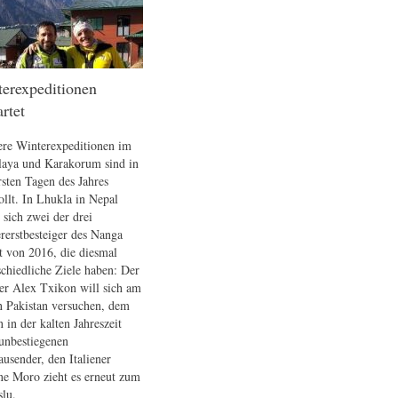
erexpeditionen
artet
re Winterexpeditionen im
aya und Karakorum sind in
rsten Tagen des Jahres
ollt. In Lhukla in Nepal
 sich zwei der drei
rerstbesteiger des Nanga
t von 2016, die diesmal
schiedliche Ziele haben: Der
er Alex Txikon will sich am
n Pakistan versuchen, dem
n in der kalten Jahreszeit
unbestiegenen
ausender, den Italiener
e Moro zieht es erneut zum
lu.