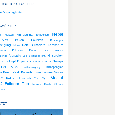
 @SPRINGINSFELD
n @Springinsfeld
GWÖRTER
Nepal
Makalu
Annapurna
Expedition
ri
Alex Txikon
Pakistan
Basislager
Ralf Dujmovits
teigung
Karakorum
Moro
Kokodak Dome
ition
David Göttler
Manaslu
Hilfsprojekt
zönga
Luis Stitzinger
IMS
Nanga
 School up!
Dujmovits
Tamara Lunger
Ueli Steck
Shishapangma
Erstbesteigung
Broad Peak
Kaltenbrunner
Lawine
Simone
en
Mount
 2
Putha Hiunchuli
Cho Oyu
t
Erdbeben
Tibet
Mingma Gyalje Sherpa
evol
ETZT