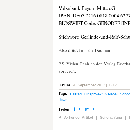
Volksbank Bayern Mitte eG
IBAN: DE05 7216 0818 0004 622
BIC/SWIFT-Code: GENODEF1IN
Stichwort: Gerlinde-und-Ralf-Sch
Also drückt mir die Daumen!
P.S. Vielen Dank an den Verlag Esterb
vorbereite.
Datum
4. September 2017 | 12:04
Tags
Faltrad
,
Hilfsprojekt in Nepal: Schoo
down!
Teilen
Vorheriger Artikel
|
Seitenanfang
|