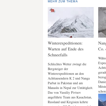
MEHR ZUM THEMA
Winterexpeditionen:
Nang
Warten auf Ende des
Co. 
Schneefalls
Währe
Exped
Schlechtes Wetter zwingt die
Achtt
Bergsteiger der
gerade
Winterexpeditionen an den
bezog
Achttausendern K 2 und Nanga
Danie
Parbat in Pakistan und am
Mitst
Manaslu in Nepal zur Untätigkeit.
schon
Das von Vassiliy Pivtsov
angeführte Team aus Kasachstan,
Russland und Kirgisien kehrte