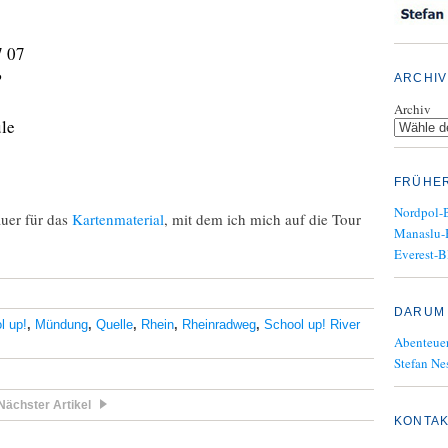
7 07
P
ARCHIV
Archiv
ule
FRÜHE
Nordpol-
auer für das
Kartenmaterial
, mit dem ich mich auf die Tour
Manaslu-
Everest-B
DARUM 
l up!
,
Mündung
,
Quelle
,
Rhein
,
Rheinradweg
,
School up! River
Abenteuer
Stefan Nes
Nächster Artikel
KONTA