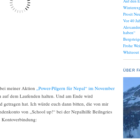
Auf den E
Winterexp
Prosit Neu
Vor 40 J
Alexander
haben“
Bergsteig
Frohe We
Whiteout
ÜBER F
 bei meiner Aktion
„Power-Pilgern für Nepal“ im November
ch auf dem Laufenden halten. Und am Ende wird
d getragen hat. Ich würde euch dann bitten, die von mir
ndenkonto von „School up!“ bei der Nepalhilfe Beilngries
ie Kontoverbindung: