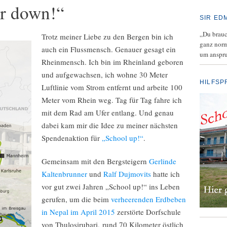
er down!“
SIR ED
„Du brauch
Trotz meiner Liebe zu den Bergen bin ich
ganz norm
auch ein Flussmensch. Genauer gesagt ein
um anspru
Rheinmensch. Ich bin im Rheinland geboren
und aufgewachsen, ich wohne 30 Meter
HILFSP
Luftlinie vom Strom entfernt und arbeite 100
Meter vom Rhein weg. Tag für Tag fahre ich
mit dem Rad am Ufer entlang. Und genau
dabei kam mir die Idee zu meiner nächsten
Spendenaktion für
„School up!“
.
Gemeinsam mit den Bergsteigern
Gerlinde
Kaltenbrunner
und
Ralf Dujmovits
hatte ich
vor gut zwei Jahren „School up!“ ins Leben
gerufen, um die beim
verheerenden Erdbeben
in Nepal im April 2015
zerstörte Dorfschule
von Thulosirubari, rund 70 Kilometer östlich