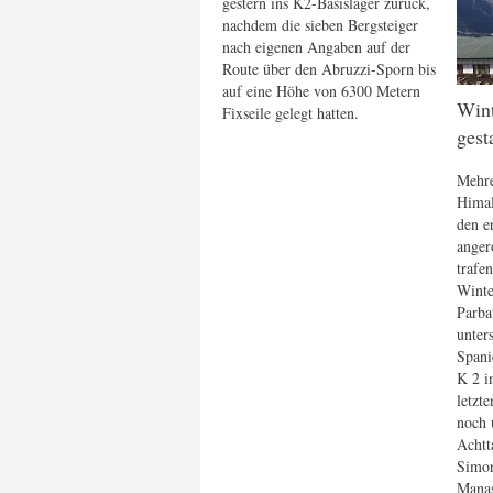
gestern ins K2-Basislager zurück,
nachdem die sieben Bergsteiger
nach eigenen Angaben auf der
Route über den Abruzzi-Sporn bis
auf eine Höhe von 6300 Metern
Wint
Fixseile gelegt hatten.
gest
Mehre
Himal
den e
anger
trafen
Winte
Parba
unter
Spani
K 2 i
letzte
noch 
Achtt
Simon
Manas