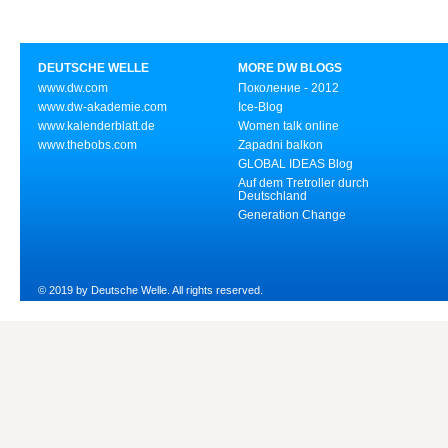
DEUTSCHE WELLE
MORE DW BLOGS
www.dw.com
Поколение - 2012
www.dw-akademie.com
Ice-Blog
www.kalenderblatt.de
Women talk online
www.thebobs.com
Zapadni balkon
GLOBAL IDEAS Blog
Auf dem Tretroller durch
Deutschland
Generation Change
© 2019 by Deutsche Welle. All rights reserved.