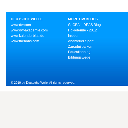
DEUTSCHE WELLE
MORE DW BLOGS
www.dw.com
GLOBAL IDEAS Blog
www.dw-akademie.com
Поколение - 2012
www.kalenderblatt.de
Insider
www.thebobs.com
Abenteuer Sport
Zapadni balkon
Educationblog
Bildungswege
© 2019 by Deutsche Welle. All rights reserved.