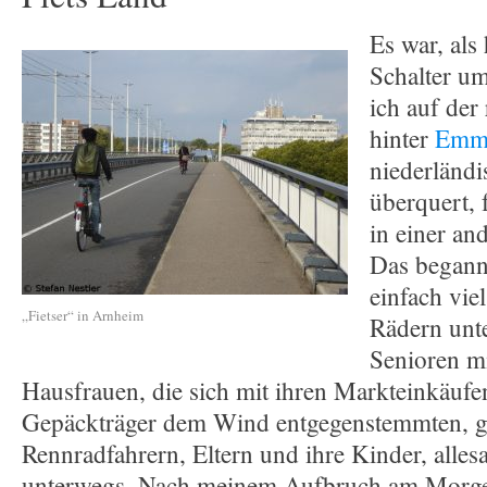
Es war, als
Schalter u
ich auf der
hinter
Emme
niederländ
überquert, 
in einer an
Das begann
einfach vi
„Fietser“ in Arnheim
Rädern unt
Senioren mi
Hausfrauen, die sich mit ihren Markteinkäuf
Gepäckträger dem Wind entgegenstemmten, 
Rennradfahrern, Eltern und ihre Kinder, alle
unterwegs. Nach meinem Aufbruch am Morge