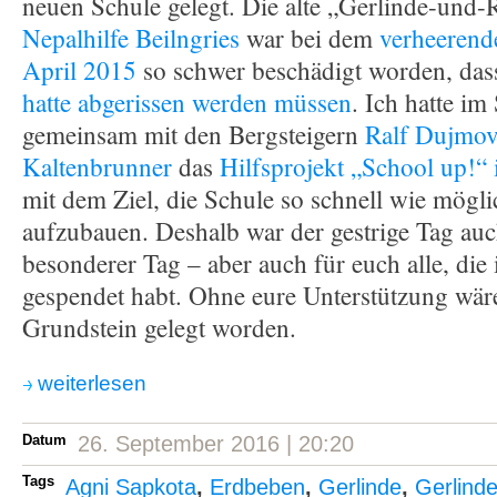
neuen Schule gelegt. Die alte „Gerlinde-und-
Nepalhilfe Beilngries
war bei dem
verheerend
April 2015
so schwer beschädigt worden, dass
hatte abgerissen werden müssen
. Ich hatte i
gemeinsam mit den Bergsteigern
Ralf Dujmov
Kaltenbrunner
das
Hilfsprojekt „School up!“
mit dem Ziel, die Schule so schnell wie mögl
aufzubauen. Deshalb war der gestrige Tag auch
besonderer Tag – aber auch für euch alle, die 
gespendet habt. Ohne eure Unterstützung wäre
Grundstein gelegt worden.
weiterlesen
Datum
26. September 2016 | 20:20
Tags
Agni Sapkota
,
Erdbeben
,
Gerlinde
,
Gerlind