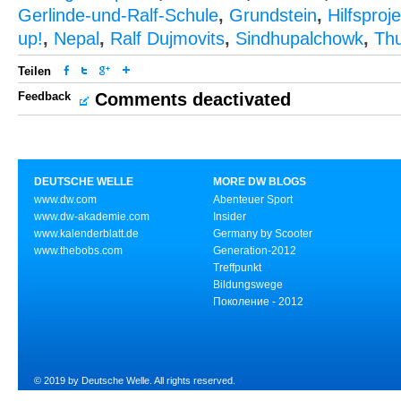
Gerlinde-und-Ralf-Schule
,
Grundstein
,
Hilfsproj
up!
,
Nepal
,
Ralf Dujmovits
,
Sindhupalchowk
,
Thu
Teilen
Feedback
Comments deactivated
DEUTSCHE WELLE
MORE DW BLOGS
www.dw.com
Abenteuer Sport
www.dw-akademie.com
Insider
www.kalenderblatt.de
Germany by Scooter
www.thebobs.com
Generation-2012
Treffpunkt
Bildungswege
Поколение - 2012
© 2019 by Deutsche Welle. All rights reserved.