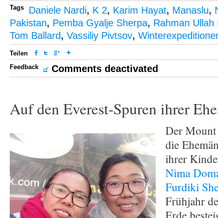
Tags
Daniele Nardi
,
K 2
,
Karim Hayat
,
Manaslu
,
Pakistan
,
Pemba Gyalje Sherpa
,
Rahman Ullah 
Tom Ballard
,
Vassiliy Pivtsov
,
Winterexpeditione
Teilen
Feedback
Comments deactivated
Auf den Everest-Spuren ihrer Eh
Der Mount 
die Ehemän
ihrer Kind
Nima Doma
Furdiki Sh
Frühjahr d
Erde beste