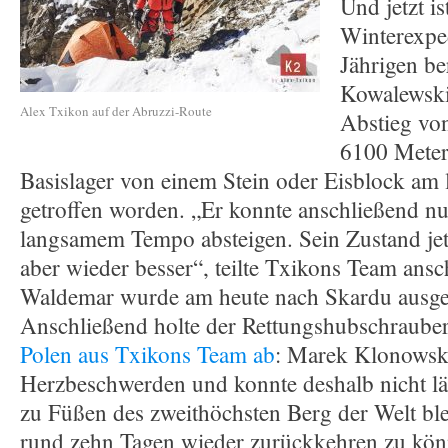
Und jetzt is
Winterexpe
Jährigen be
Kowalewski
Alex Txikon auf der Abruzzi-Route
Abstieg vo
6100 Meter
Basislager von einem Stein oder Eisblock am 
getroffen worden. „Er konnte anschließend nu
langsamem Tempo absteigen. Sein Zustand jetz
aber wieder besser“, teilte Txikons Team ansc
Waldemar wurde am heute nach Skardu ausge
Anschließend holte der Rettungshubschraube
Polen aus Txikons Team ab
: Marek Klonowski
Herzbeschwerden und konnte deshalb nicht lä
zu Füßen des zweithöchsten Berg der Welt blei
rund zehn Tagen wieder zurückkehren zu kön