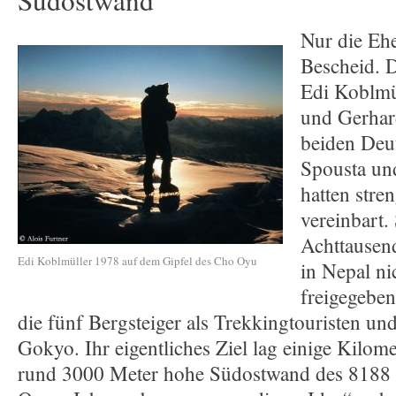
Südostwand
Nur die Eh
Bescheid. D
Edi Koblmül
und Gerhar
beiden Deu
Spousta un
hatten stre
vereinbart.
Achttausen
Edi Koblmüller 1978 auf dem Gipfel des Cho Oyu
in Nepal ni
freigegeben
die fünf Bergsteiger als Trekkingtouristen u
Gokyo. Ihr eigentliches Ziel lag einige Kilome
rund 3000 Meter hohe Südostwand des 8188