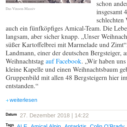
schon ande
Das Vinson-Massiv
insgesamt 4
schlechten 
auch ein fünfköpfiges Amical-Team. Die Lebe
langsam, aber sicher knapp. „Unser Weihnacht
süßer Kartoffelbrei mit Marmelade und Zimt“,
Landmann, einer der deutschen Bergsteiger, a
Weihnachtstag
auf Facebook
. „Wir haben uns
kleine Kapelle und einen Weihnachtsbaum ge
Gruppenbild mit allen 48 Bergsteigern hier im 
entstanden.“
weiterlesen
Datum
27. Dezember 2018 | 14:22
Tags
ALE
,
Amical Alpin
,
Antarktis
,
Colin O'Brady