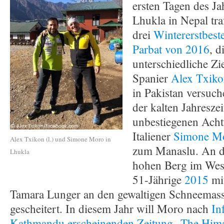
ersten Tagen des Jah
Lhukla in Nepal tra
drei
Wintererstbest
Parbat von 2016
, d
unterschiedliche Zi
Spanier
Alex Txik
in Pakistan versuch
der kalten Jahresze
unbestiegenen Acht
Italiener
Simone M
Alex Txikon (l.) und Simone Moro in
zum Manaslu. An 
Lhukla
hohen Berg im Wes
51-Jährige
2015
mit
Tamara Lunger an den gewaltigen Schneemass
gescheitert. In diesem Jahr will Moro nach
In
Kathmandu erscheinenden Zeitung „The Him