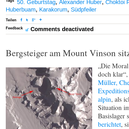
Tags
50. Geburtstag
,
Alexander Huber
,
Choktoi R
Huberbuam
,
Karakorum
,
Südpfeiler
Teilen
Feedback
Comments deactivated
Bergsteiger am Mount Vinson sitz
„Die Moral 
doch klar“,
Müller, Che
Expeditions
alpin
, als 
Situation 
Basislager 
berichtet
, s