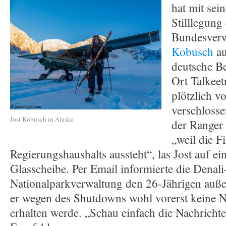
hat mit se
Stilllegung
Bundesverw
Kobusch
au
deutsche Be
Ort Talkeet
plötzlich vo
verschloss
Jost Kobusch in Alaska
der Ranger 
„weil die F
Regierungshaushalts aussteht“, las Jost auf ei
Glasscheibe. Per Email informierte die Denali
Nationalparkverwaltung den 26-Jährigen auße
er wegen des Shutdowns wohl vorerst keine 
erhalten werde. „Schau einfach die Nachrichten