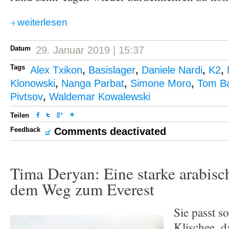
weiterlesen
Datum
29. Januar 2019 | 15:37
Tags
Alex Txikon
,
Basislager
,
Daniele Nardi
,
K2
,
Klonowski
,
Nanga Parbat
,
Simone Moro
,
Tom Ba
Pivtsov
,
Waldemar Kowalewski
Teilen
Feedback
Comments deactivated
Tima Deryan: Eine starke arabisc
dem Weg zum Everest
Sie passt so
Klischee, 