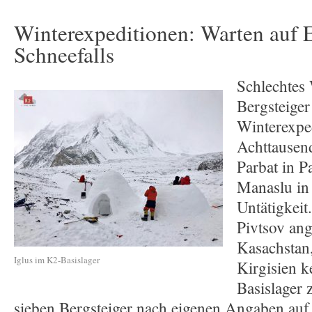
Winterexpeditionen: Warten auf 
Schneefalls
Schlechtes 
Bergsteiger
Winterexpe
Achttausen
Parbat in P
Manaslu in
Untätigkeit
Pivtsov an
Kasachstan
Iglus im K2-Basislager
Kirgisien k
Basislager 
sieben Bergsteiger nach eigenen Angaben auf