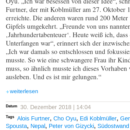
Oyu. „Ich war besessen von dieser Idee“, schr
Furtner, der mit Koblmüller am 27. Oktober 
erreichte. Die anderen waren rund 200 Meter 
Gipfels umgekehrt. „Freunde von uns nannten 
‚Jahrhundertabenteuer‘. Heute weiß ich, dass 
Unterfangen war“, erinnert sich der inzwische
„Ich war damals so entschlossen und fokussie
musste. So wie eine schwangere Frau ihr Kind
muss, so ähnlich musste ich dieses Vorhaben
ausleben. Und es ist mir gelungen.“
weiterlesen
Datum
30. Dezember 2018 | 14:04
Tags
Alois Furtner
,
Cho Oyu
,
Edi Koblmüller
,
Ger
Spousta
,
Nepal
,
Peter von Gizycki
,
Südostwand