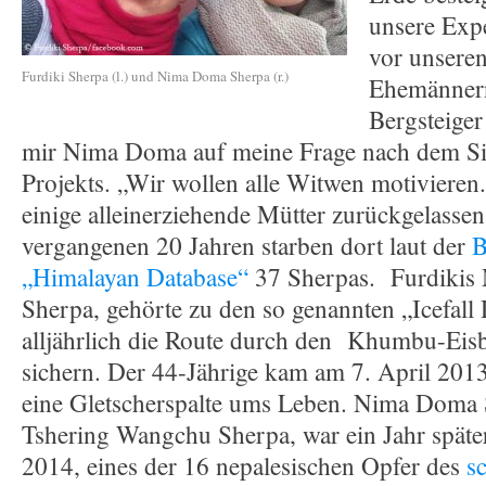
unsere Exp
vor unsere
Furdiki Sherpa (l.) und Nima Doma Sherpa (r.)
Ehemännern
Bergsteiger
mir Nima Doma auf meine Frage nach dem Si
Projekts. „Wir wollen alle Witwen motivieren.
einige alleinerziehende Mütter zurückgelassen
vergangenen 20 Jahren starben dort laut der
B
„Himalayan Database“
37 Sherpas. Furdikis
Sherpa, gehörte zu den so genannten „Icefall 
alljährlich die Route durch den Khumbu-Eisb
sichern. Der 44-Jährige kam am 7. April 2013
eine Gletscherspalte ums Leben. Nima Doma
Tshering Wangchu Sherpa, war ein Jahr später
2014, eines der 16 nepalesischen Opfer des
s