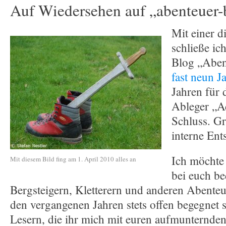
Auf Wiedersehen auf „abenteuer-
Mit einer 
schließe i
Blog „Aben
fast neun J
Jahren für 
Ableger „Ad
Schluss. G
interne Ent
Ich möchte
Mit diesem Bild fing am 1. April 2010 alles an
bei euch b
Bergsteigern, Kletterern und anderen Abenteur
den vergangenen Jahren stets offen begegnet s
Lesern, die ihr mich mit euren aufmunternd