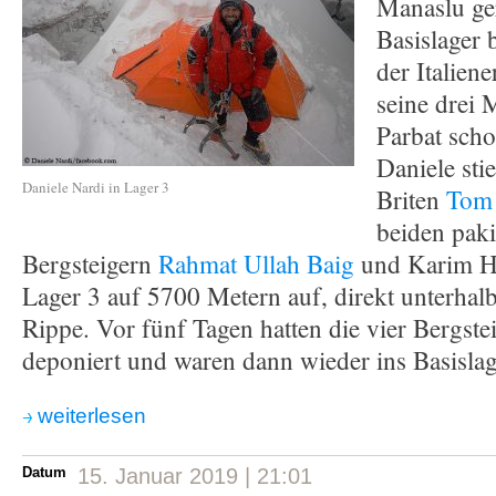
Manaslu ger
Basislager 
der Italien
seine drei 
Parbat scho
Daniele sti
Daniele Nardi in Lager 3
Briten
Tom 
beiden paki
Bergsteigern
Rahmat Ullah Baig
und Karim Ha
Lager 3 auf 5700 Metern auf, direkt unterh
Rippe. Vor fünf Tagen hatten die vier Bergstei
deponiert und waren dann wieder ins Basislag
weiterlesen
Datum
15. Januar 2019 | 21:01