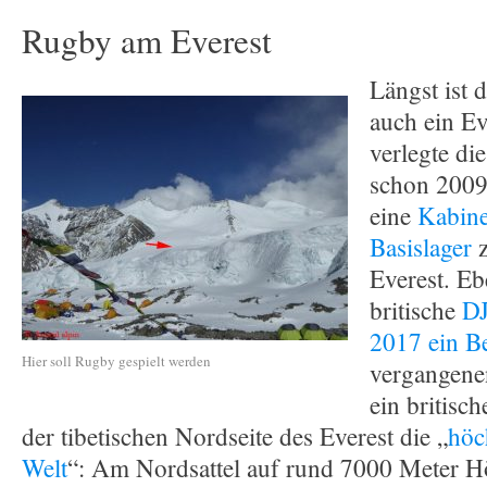
Rugby am Everest
Längst ist 
auch ein Ev
verlegte di
schon 200
eine
Kabine
Basislager
z
Everest. Eb
britische
DJ
2017 ein B
Hier soll Rugby gespielt werden
vergangenen
ein britisc
der tibetischen Nordseite des Everest die „
höc
Welt
“: Am Nordsattel auf rund 7000 Meter H