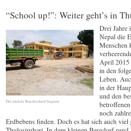
“School up!”: Weiter geht’s in Th
Drei Jahre i
Nepal die E
Menschen 
verheerend
April 2015
in den fol
Leben. Auch
in der Hau
und den be
Der nächste Bauabschnitt beginnt
betroffenen
noch zahlr
Erdbebens finden. Doch es hat sich auch viel g
Thulosirubari. In dem kleinen Bergdorf rund 