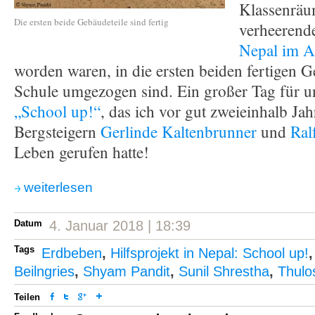
Klassenräu
Die ersten beide Gebäudeteile sind fertig
verheeren
Nepal im A
worden waren, in die ersten beiden fertigen 
Schule umgezogen sind. Ein großer Tag für un
„School up!“
, das ich vor gut zweieinhalb Ja
Bergsteigern
Gerlinde Kaltenbrunner
und
Ral
Leben gerufen hatte!
weiterlesen
Datum
4. Januar 2018 | 18:39
Tags
Erdbeben
,
Hilfsprojekt in Nepal: School up!
Beilngries
,
Shyam Pandit
,
Sunil Shrestha
,
Thulos
Teilen