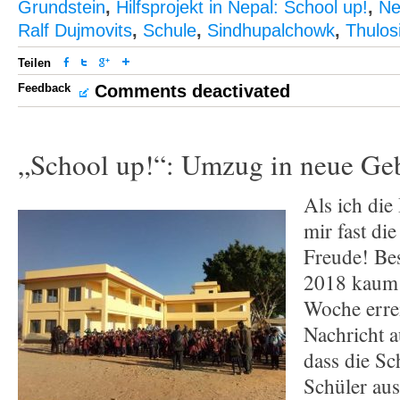
Grundstein
,
Hilfsprojekt in Nepal: School up!
,
Ne
Ralf Dujmovits
,
Schule
,
Sindhupalchowk
,
Thulos
Teilen
Feedback
Comments deactivated
„School up!“: Umzug in neue Ge
Als ich die
mir fast di
Freude! Bes
2018 kaum 
Woche erre
Nachricht 
dass die Sc
Schüler aus