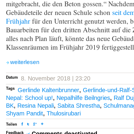
mitgebracht, die den Beton gossen.“ Nachdem 
Gebäudeteile der neuen Schule schon
seit de
Frühjahr
für den Unterricht genutzt werden, b
Bauarbeiten für den dritten Abschnitt auf die
alles nach Plan läuft, könnte das neue Gebäud
Klassenräumen im Frühjahr 2019 fertiggestell
weiterlesen
Datum
8. November 2018 | 23:20
Tags
Gerlinde Kaltenbrunner
,
Gerlinde-und-Ralf-
Nepal: School up!
,
Nepalhilfe Beilngries
,
Ralf Du
BK
,
Resina Nepali
,
Sabita Shrestha
,
Schulmana
Shyam Pandit
,
Thulosirubari
Teilen
Feedback
Comments deactivated