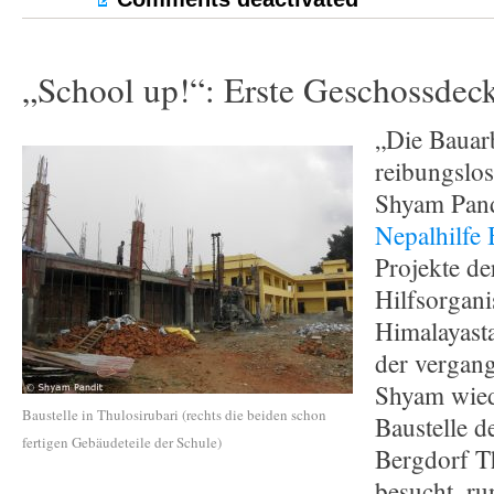
„School up!“: Erste Geschossdecke
„Die Bauarb
reibungslos
Shyam Pandi
Nepalhilfe 
Projekte de
Hilfsorgani
Himalayasta
der vergan
Shyam wied
Baustelle in Thulosirubari (rechts die beiden schon
Baustelle d
fertigen Gebäudeteile der Schule)
Bergdorf T
besucht, r