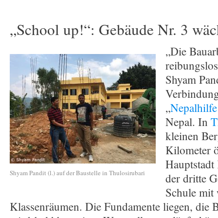
„School up!“: Gebäude Nr. 3 wäc
„Die Bauarb
reibungslos
Shyam Pand
Verbindun
„
Nepalhilfe
Nepal. In
T
kleinen Be
Kilometer ö
Hauptstadt
Shyam Pandit (l.) auf der Baustelle in Thulosirubari
der dritte 
Schule mit 
Klassenräumen. Die Fundamente liegen, die B