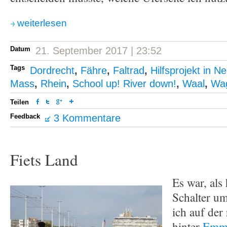
weiterlesen
Datum
21. September 2017 | 23:52
Tags
Dordrecht
,
Fähre
,
Faltrad
,
Hilfsprojekt in N
Mass
,
Rhein
,
School up! River down!
,
Waal
,
Wa
Teilen
Feedback
3 Kommentare
Fiets Land
Es war, als
Schalter u
ich auf der
hinter
Emme