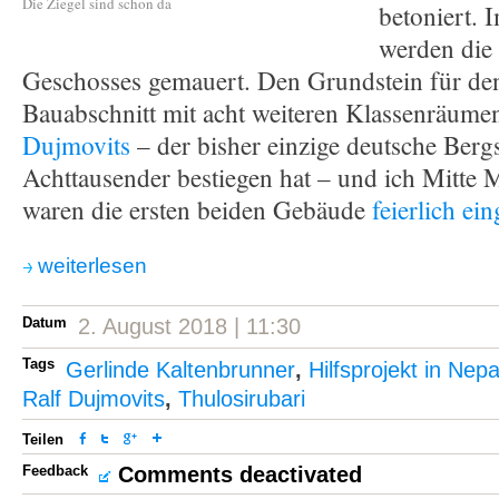
Die Ziegel sind schon da
betoniert. 
werden die
Geschosses gemauert. Den Grundstein für den
Bauabschnitt mit acht weiteren Klassenräume
Dujmovits
– der bisher einzige deutsche Bergst
Achttausender bestiegen hat – und ich Mitte 
waren die ersten beiden Gebäude
feierlich ei
weiterlesen
Datum
2. August 2018 | 11:30
Tags
Gerlinde Kaltenbrunner
,
Hilfsprojekt in Nepa
Ralf Dujmovits
,
Thulosirubari
Teilen
Feedback
Comments deactivated