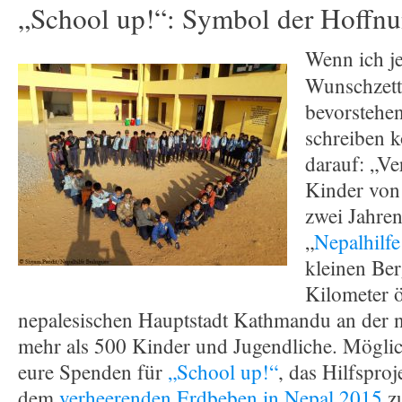
„School up!“: Symbol der Hoffn
Wenn ich je
Wunschzette
bevorstehe
schreiben k
darauf: „Ver
Kinder vo
zwei Jahren
„
Nepalhilfe
kleinen Ber
Kilometer ö
nepalesischen Hauptstadt Kathmandu an der 
mehr als 500 Kinder und Jugendliche. Mögli
eure Spenden für
„School up!“
, das Hilfsproj
dem
verheerenden Erdbeben in Nepal 2015
z