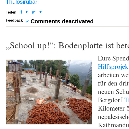
Thulosirubari
Teilen
Feedback
Comments deactivated
„School up!“: Bodenplatte ist bet
Eure Spend
Hilfsprojek
arbeiten we
für den dri
neuen Schu
Bergdorf
T
Kilometer ö
nepalesisch
Kathmandu,