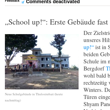
Feedback
Comments deactivated
„School up!“: Erste Gebäude fast 
Der Zielstr
unseres Hil
up!“
ist in 
beiden Geb
Schule im 
Bergdorf
T
wohl bald 
rechtzeitig
Winters. De
Neue Schulgebäude in Thulosirubari (heute
Türen einge
nachmittag)
Shyam Pand