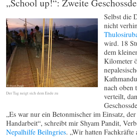
„School up!“: Zweite Geschossde
Selbst die 
nicht verhi
Thulosiruba
wird. 18 St
dem kleine
Kilometer ö
nepalesisch
Kathmandu 
nach oben t
Der Tag neigt sich dem Ende zu
verteilt, da
Geschossde
„Es war nur ein Betonmischer im Einsatz, der
Handarbeit“, schreibt mir Shyam Pandit, Ve
Nepalhilfe Beilngries
. „Wir hatten Fachkräft