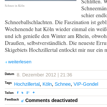
Schlitten. 
Schnee in Köln
Schneemänn
schier endl
Schneeballschlachten. Die Faszination ist geb
Wochenende hat Köln wieder einmal ein weiße
und ich genieße den Winter am Rhein, obwohl
Draußen, selbstverständlich. Die neueste Err
Skigebiets Hochzillertal entlockt mir nur ein
weiterlesen
Datum
8. Dezember 2012 | 21:36
Tags
Hochzillertal
,
Köln
,
Schnee
,
VIP-Gondel
Teilen
Feedback
Comments deactivated