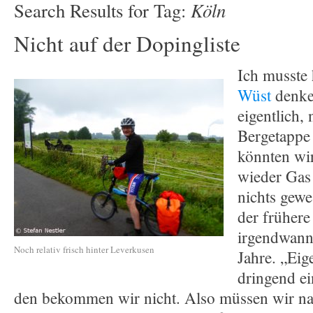
Köln
Search Results for Tag:
Nicht auf der Dopingliste
Ich musste
Wüst
denke
eigentlich,
Bergetappe
könnten wi
wieder Gas 
nichts gewe
der frühere
irgendwann
Noch relativ frisch hinter Leverkusen
Jahre. „Eig
dringend e
den bekommen wir nicht. Also müssen wir na