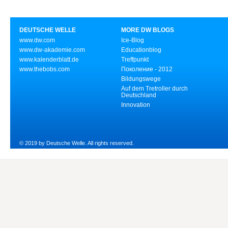
DEUTSCHE WELLE
MORE DW BLOGS
www.dw.com
Ice-Blog
www.dw-akademie.com
Educationblog
www.kalenderblatt.de
Treffpunkt
www.thebobs.com
Поколение - 2012
Bildungswege
Auf dem Tretroller durch
Deutschland
Innovation
© 2019 by Deutsche Welle. All rights reserved.