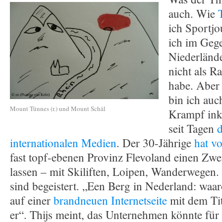
auch. Wie
ich Sportjo
ich im Geg
Niederländ
nicht als R
habe. Aber
bin ich auc
Mount Tünnes (r.) und Mount Schäl
Krampf inkl
seit Tagen
d
internationalen Medien
. Der 30-Jährige
hat v
fast topf-ebenen Provinz Flevoland einen Zwe
lassen – mit Skiliften, Loipen, Wanderwegen.
sind begeistert. „Een Berg in Nederland: waar
auf einer
brandneuen Internetseite
mit dem Ti
er“. Thijs meint, das Unternehmen könnte für