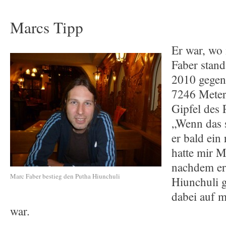
Marcs Tipp
Er war, wo 
Faber stan
2010 gegen
7246 Meter
Gipfel des 
„Wenn das s
er bald ein
hatte mir M
nachdem er
Marc Faber bestieg den Putha Hiunchuli
Hiunchuli g
dabei auf 
war.