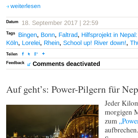
weiterlesen
Datum
18. September 2017 | 22:59
Tags
Bingen
,
Bonn
,
Faltrad
,
Hilfsprojekt in Nepal
Köln
,
Lorelei
,
Rhein
,
School up! River down!
,
Th
Teilen
Feedback
Comments deactivated
Auf geht’s: Power-Pilgern für Nep
Jeder Kilom
morgigen M
zum
„Power
aufbrechen.