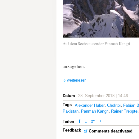
Auf dem Sechstausender Panmah Kangri
anzugehen.
weiterlesen
Datum
28. September 2018 | 14:46
Tags
Alexander Huber
,
Choktoi
,
Fabian B
Pakistan
,
Panmah Kangri
,
Rainer Treppte
Teilen
Feedback
Comments deactivated