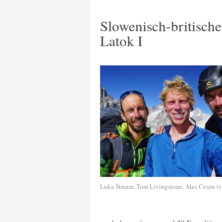
Slowenisch-britisch
Latok I
Luka Strazar, Tom Livingstone, Ales Cesen (v.l