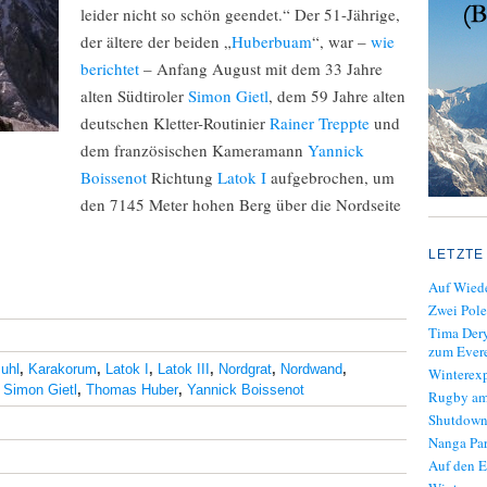
leider nicht so schön geendet.“ Der 51-Jährige,
der ältere der beiden „
Huberbuam
“, war –
wie
berichtet
– Anfang August mit dem 33 Jahre
alten Südtiroler
Simon Gietl
, dem 59 Jahre alten
deutschen Kletter-Routinier
Rainer Treppte
und
dem französischen Kameramann
Yannick
Boissenot
Richtung
Latok I
aufgebrochen, um
den 7145 Meter hohen Berg über die Nordseite
LETZTE
Auf Wiede
Zwei Pole
Tima Dery
zum Evere
uhl
,
Karakorum
,
Latok I
,
Latok III
,
Nordgrat
,
Nordwand
,
Winterexp
,
Simon Gietl
,
Thomas Huber
,
Yannick Boissenot
Rugby am
Shutdown
Nanga Par
Auf den E