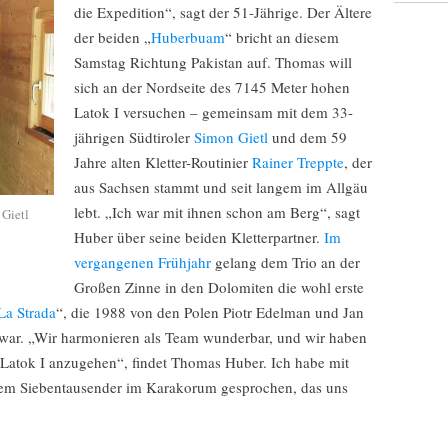
die Expedition“, sagt der 51-Jährige. Der Ältere
der beiden „
Huberbuam
“ bricht an diesem
Samstag Richtung Pakistan auf. Thomas will
sich an der Nordseite des 7145 Meter hohen
Latok I versuchen – gemeinsam mit dem 33-
jährigen Südtiroler
Simon Gietl
und dem 59
Jahre alten Kletter-Routinier
Rainer Treppte
, der
aus Sachsen stammt und seit langem im Allgäu
lebt. „Ich war mit ihnen schon am Berg“, sagt
Gietl
Huber über seine beiden Kletterpartner.
Im
vergangenen Frühjahr
gelang dem Trio an der
Großen Zinne in den Dolomiten die wohl erste
La Strada
“, die 1988 von den Polen Piotr Edelman und Jan
 war. „Wir harmonieren als Team wunderbar, und wir haben
n Latok I anzugehen“, findet Thomas Huber. Ich habe mit
em Siebentausender im Karakorum gesprochen, das uns