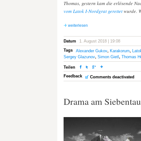
Thomas, gestern kam die erlösende Nac
vom Latok I-Nordgrat gerettet
wurde. W
weiterlesen
Datum
1. August 2018 | 19:08
Tags
Alexander Gukov
,
Karakorum
,
Lato
Sergey Glazunov
,
Simon Gietl
,
Thomas H
Teilen
Feedback
Comments deactivated
Drama am Siebentaus