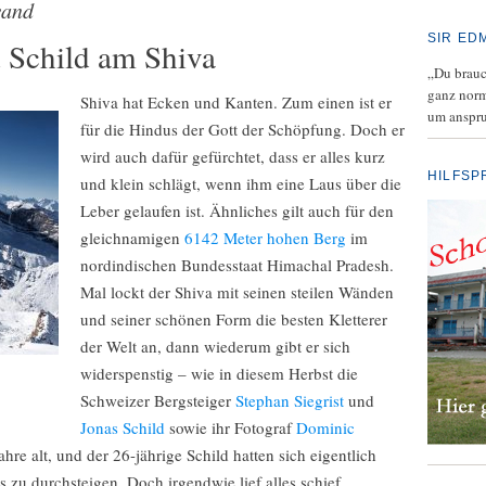
and
SIR ED
d Schild am Shiva
„Du brauch
ganz norm
Shiva hat Ecken und Kanten. Zum einen ist er
um anspru
für die Hindus der Gott der Schöpfung. Doch er
wird auch dafür gefürchtet, dass er alles kurz
HILFSP
und klein schlägt, wenn ihm eine Laus über die
Leber gelaufen ist. Ähnliches gilt auch für den
gleichnamigen
6142 Meter hohen Berg
im
nordindischen Bundesstaat Himachal Pradesh.
Mal lockt der Shiva mit seinen steilen Wänden
und seiner schönen Form die besten Kletterer
der Welt an, dann wiederum gibt er sich
widerspenstig – wie in diesem Herbst die
Schweizer Bergsteiger
Stephan Siegrist
und
Jonas Schild
sowie ihr Fotograf
Dominic
hre alt, und der 26-jährige Schild hatten sich eigentlich
u durchsteigen. Doch irgendwie lief alles schief.