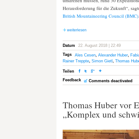
umdrehen müssen, rund 30 Expeditionen
Herausforderung für die Zukunft“, sag
British Mountaineering Council (BMC)
weiterlesen
Datum
22. August 2018 | 22:49
Tags
Ales Cesen
,
Alexander Huber
,
Fabi
Rainer Treppte
,
Simon Gietl
,
Thomas Hub
Teilen
Feedback
Comments deactivated
Thomas Huber vor Ex
„Komplex und schwi