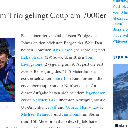
Winterexp
Prosit Neu
em Trio gelingt Coup am 7000er
Vor 40 J
Alexander
haben“
Bergsteig
Es ist einer der spektakulärsten Erfolge des
Frohe We
Whiteout
Jahres an den höchsten Bergen der Welt: Den
beiden Slowenen
Ales Cesen
(36 Jahre alt) und
Luka Strazar
(29) sowie dem Briten
Tom
ÜBER F
Livingstone
(27) gelang am 9. August die erst
zweite Besteigung des 7145 Meter hohen,
extrem schweren
Latok I
im Karakorum – die
erste überhaupt von der Nordseite aus. An
dieser Aufgabe hatten sich seit dem
legendären
ersten Versuch 1978
über den Nordgrat, als die
US-Amerikaner
Jeff
und
George Henry Lowe
,
.n.r.)
Michael Kennedy
und
Jim Donini
im Sturm
rund 150 Meter unterhalb des Gipfels hatten