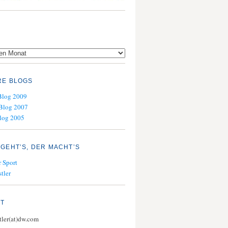
RE BLOGS
Blog 2009
Blog 2007
log 2005
GEHT’S, DER MACHT’S
 Sport
tler
KT
stler(at)dw.com