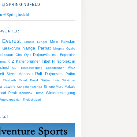
 @SPRINGINSFELD
n @Springinsfeld
GWÖRTER
 Everest
Pakistan
Moro
Tamara Lunger
Nanga Parbat
Karakorum
Mingma Gyalje
rdbeben
Dujmovits
Cho Oyu
Expedition
IMS
K 2
Kaltenbrunner
Tibet
Hilfsprojekt in
gma
chool up!
Alex
Erstbesteigung
Expeditionen
Ralf Dujmovits
eli Steck
Manaslu
Putha
Elisabeth Revol
David Göttler
Luis Stitzinger
Lawine
na
Simone Moro
Makalu
Kangchendzönga
road Peak
Winterbesteigung
Kokodak Dome
interexpedition
Thulosirubari
ETZT