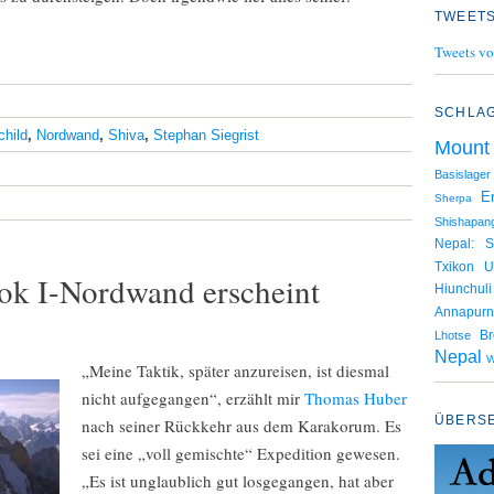
TWEETS
Tweets vo
SCHLA
hild
,
Nordwand
,
Shiva
,
Stephan Siegrist
Mount
Basislager
E
Sherpa
Shishapan
Nepal: S
Txikon
U
ok I-Nordwand erscheint
Hiunchuli
Annapur
B
Lhotse
Nepal
W
„Meine Taktik, später anzureisen, ist diesmal
nicht aufgegangen“, erzählt mir
Thomas Huber
ÜBERS
nach seiner Rückkehr aus dem Karakorum. Es
sei eine „voll gemischte“ Expedition gewesen.
„Es ist unglaublich gut losgegangen, hat aber