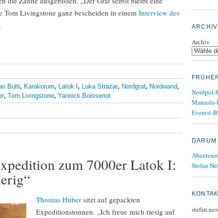
 die Zähne ausgebissen. „Der Grat selbst bleibt eine
te Tom Livingstone ganz bescheiden in einem
Interview des
.
ARCHIV
Archiv
FRÜHE
an Buhl
,
Karakorum
,
Latok I
,
Luka Strazar
,
Nordgrat
,
Nordwand
,
Nordpol-
er
,
Tom Livingstone
,
Yannick Boissenot
Manaslu-
Everest-B
DARUM 
Abenteuer
pedition zum 7000er Latok I:
Stefan Nes
erig“
KONTA
Thomas Huber
sitzt auf gepackten
stefan.ne
Expeditionstonnen. „Ich freue mich riesig auf