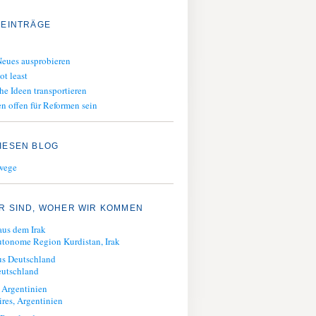
 EINTRÄGE
eues ausprobieren
ot least
he Ideen transportieren
n offen für Reformen sein
IESEN BLOG
wege
R SIND, WOHER WIR KOMMEN
aus dem Irak
tonome Region Kurdistan, Irak
us Deutschland
eutschland
 Argentinien
res, Argentinien