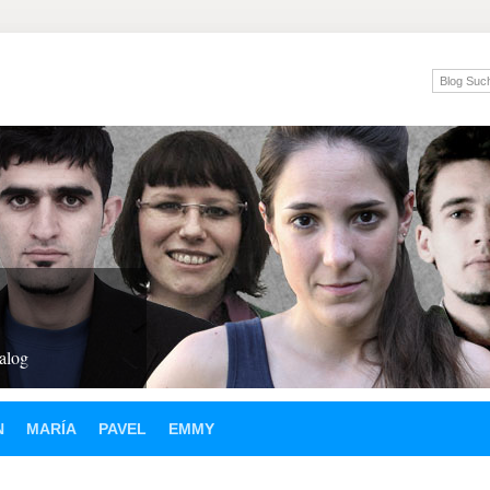
ialog
N
MARÍA
PAVEL
EMMY