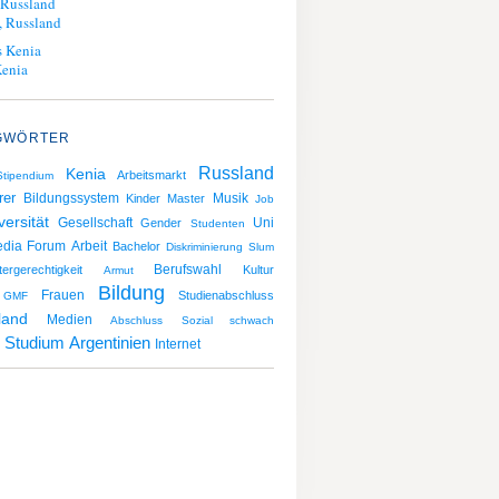
 Russland
, Russland
 Kenia
Kenia
GWÖRTER
Russland
Kenia
Arbeitsmarkt
Stipendium
rer
Bildungssystem
Musik
Kinder
Master
Job
versität
Gesellschaft
Uni
Gender
Studenten
edia Forum
Arbeit
Bachelor
Diskriminierung
Slum
Berufswahl
ergerechtigkeit
Kultur
Armut
Bildung
Frauen
Studienabschluss
GMF
land
Medien
Abschluss
Sozial schwach
Argentinien
Studium
Internet