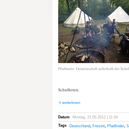
Pfadfinder: Gemeinschaft außerhalb der Schul
Schulferien.
weiterlesen
Datum
Montag, 21.05.2012 | 11:04
Tags
Deutschland
,
Freizeit
,
Pfadfinder
,
S