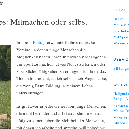
it
LETZTE
bs: Mitmachen oder selbst
Danke!
Mal was N
Last but n
Mit Sprac
In ihrem
Eintrag
erwähnte Kathrin deutsche
Wir müsse
Vereine, in denen junge Menschen die
Möglichkeit haben, ihren Interessen nachzugehen,
ÜBER D
um Sport zu machen, etwas Neues zu lernen oder
Bildungs
zusätzliche Fähigkeiten zu erlangen. Ich finde das
Thema interessant, da ich selbst auch Wege suche,
ein wenig Extra-Bildung in meinem Leben
WER WI
unterzubringen.
Hellgurd 
Ranya, Au
Es gibt zwar in jeder Generation junge Menschen,
Kathrin a
Mainz, D
die nicht besonders scharf darauf sind, mehr als
María aus
nötig zu lernen, aber die Mehrheit der Menschen,
Buenos Ai
mit denen ich arbeite und spreche, will unbedingt