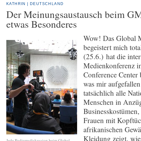
KATHRIN | DEUTSCHLAND
Der Meinungsaustausch beim GMF
etwas Besonderes
Wow! Das Global 
begeistert mich to
(25.6.) hat die inte
Medienkonferenz i
Conference Center 
was mir aufgefallen 
tatsächlich alle Na
Menschen in Anzüg
Businesskostümen, 
Frauen mit Kopftüc
afrikanischen Gewä
Kleidung zeigt, wie 
Jede Podiumsdiskussion beim Global