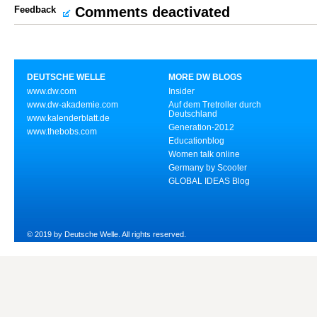
Feedback
Comments deactivated
DEUTSCHE WELLE
MORE DW BLOGS
www.dw.com
Insider
www.dw-akademie.com
Auf dem Tretroller durch
Deutschland
www.kalenderblatt.de
Generation-2012
www.thebobs.com
Educationblog
Women talk online
Germany by Scooter
GLOBAL IDEAS Blog
© 2019 by Deutsche Welle. All rights reserved.