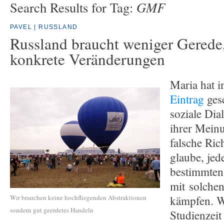
GMF
Search Results for Tag:
PAVEL | RUSSLAND
Russland braucht weniger Gerede
konkrete Veränderungen
Maria hat 
Eintrag
gesc
soziale Dia
ihrer Meinu
falsche Ric
glaube, jed
bestimmten
mit solche
Wir brauchen keine hochfliegenden Abstraktionen
kämpfen. W
sondern gut geerdetes Handeln
Studienzeit