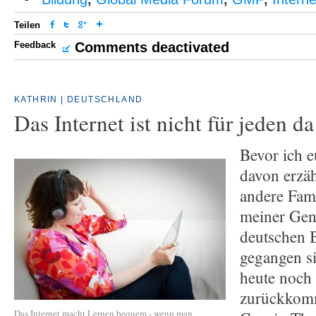
Teilen
Feedback
Comments deactivated
KATHRIN | DEUTSCHLAND
Das Internet ist nicht für jeden da
Bevor ich e
davon erzä
andere Fami
meiner Gen
deutschen 
gegangen s
heute noch 
zurückkom
Das Internet macht Lernen bequem - wenn man