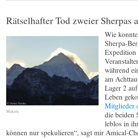
Rätselhafter Tod zweier Sherpas
Wie konnte
Sherpa-Ber
Expedition
Veranstalte
während ei
am Achttau
Lager 2 au
Leben gek
Mitglieder
Makalu
die beiden 
leblos in i
können nur spekulieren“, sagt mir Amical-C