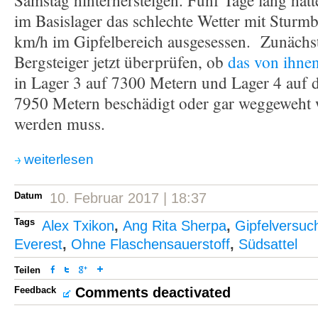
Samstag hinterhersteigen. Fünf Tage lang hat
im Basislager das schlechte Wetter mit Sturm
km/h im Gipfelbereich ausgesessen. Zunächst
Bergsteiger jetzt überprüfen, ob
das von ihnen
in Lager 3 auf 7300 Metern und Lager 4 auf 
7950 Metern beschädigt oder gar weggeweht 
werden muss.
weiterlesen
Datum
10. Februar 2017 | 18:37
Tags
Alex Txikon
,
Ang Rita Sherpa
,
Gipfelversuc
Everest
,
Ohne Flaschensauerstoff
,
Südsattel
Teilen
Feedback
Comments deactivated