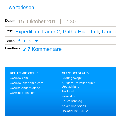
weiterlesen
Datum
15. Oktober 2011 | 17:30
Tags
Expedition
,
Lager 2
,
Putha Hiunchuli
,
Umged
Teilen
Feedback
7 Kommentare
DEUTSCHE WELLE
MORE DW BLOGS
www.dw.com
Bildungswege
www.dw-akademie.com
Auf dem Tretroller durch
Deutschland
www.kalenderblatt.de
Treffpunkt
www.thebobs.com
Innovation
Educationblog
Adventure Sports
Поколение - 2012