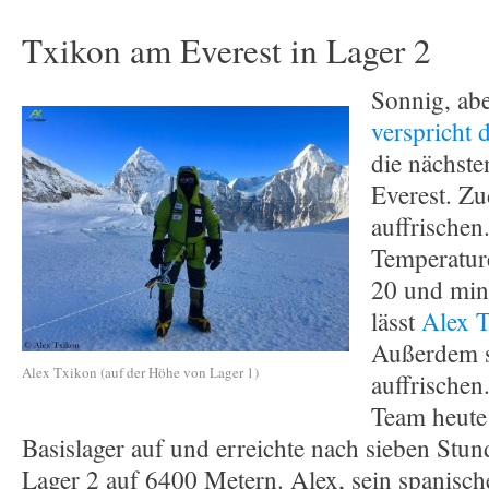
Txikon am Everest in Lager 2
Sonnig, abe
verspricht 
die nächst
Everest. Z
auffrischen
Temperatur
20 und min
lässt
Alex 
Außerdem s
Alex Txikon (auf der Höhe von Lager 1)
auffrischen
Team heute
Basislager auf und erreichte nach sieben Stun
Lager 2 auf 6400 Metern. Alex, sein spanis