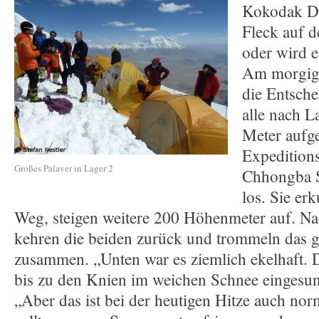
Kokodak D
Fleck auf d
oder wird e
Am morgige
die Entsch
alle nach L
Meter aufge
Expeditions
Großes Palaver in Lager 2
Chhongba S
los. Sie er
Weg, steigen weitere 200 Höhenmeter auf. Na
kehren die beiden zurück und trommeln das 
zusammen. „Unten war es ziemlich ekelhaft. D
bis zu den Knien im weichen Schnee eingesunk
„Aber das ist bei der heutigen Hitze auch nor