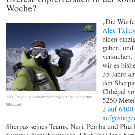
Woche?
„Die Würfel
Alex Txiko
einen einzi
geben, und
versuchen, 
wir es bish
35 Jahre al
den Sherpa
Chhepal vo
Alex Txikon bei seinem vorherigen Aufstieg bis zum
5250 Mete
Südsattel
2 auf 6400
aufgestiege
Sherpas seines Teams, Nuri, Pemba und Phur