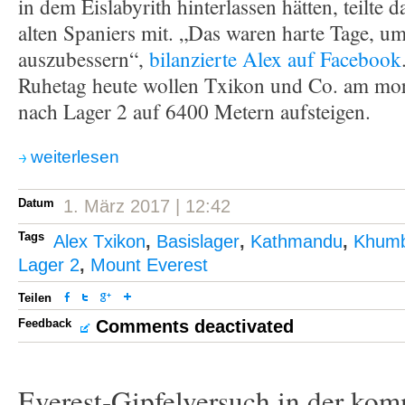
in dem Eislabyrith hinterlassen hätten, teilte 
alten Spaniers mit. „Das waren harte Tage, u
auszubessern“,
bilanzierte Alex auf Facebook
Ruhetag heute wollen Txikon und Co. am mo
nach Lager 2 auf 6400 Metern aufsteigen.
weiterlesen
Datum
1. März 2017 | 12:42
Tags
Alex Txikon
,
Basislager
,
Kathmandu
,
Khumbu
Lager 2
,
Mount Everest
Teilen
Feedback
Comments deactivated
Everest-Gipfelversuch in der ko