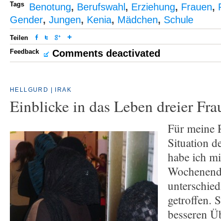
Tags
Benotung
,
Berufswahl
,
Erziehung
,
Frauen
,
Gender
,
Jungen
,
Kenia
,
Mädchen
,
Schule
Teilen
Feedback
Comments deactivated
HELLGURD | IRAK
Einblicke in das Leben dreier Fra
Für meine 
Situation d
habe ich m
Wochenende
unterschied
getroffen. 
besseren Ü