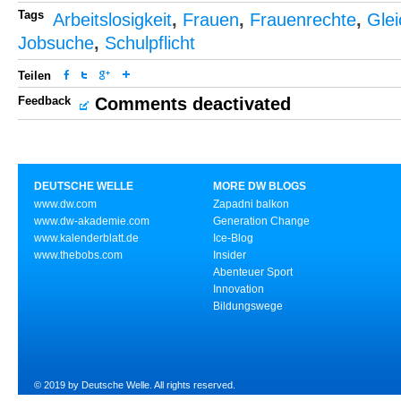
Tags
Arbeitslosigkeit
,
Frauen
,
Frauenrechte
,
Glei
Jobsuche
,
Schulpflicht
Teilen
Feedback
Comments deactivated
DEUTSCHE WELLE
MORE DW BLOGS
www.dw.com
Zapadni balkon
www.dw-akademie.com
Generation Change
www.kalenderblatt.de
Ice-Blog
www.thebobs.com
Insider
Abenteuer Sport
Innovation
Bildungswege
© 2019 by Deutsche Welle. All rights reserved.