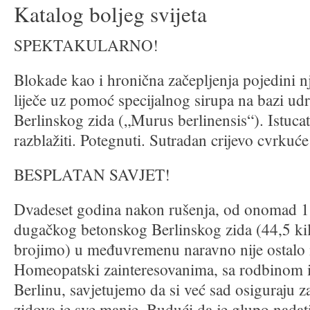
Katalog boljeg svijeta
SPEKTAKULARNO!
Blokade kao i hronična začepljenja pojedini 
liječe uz pomoć specijalnog sirupa na bazi ud
Berlinskog zida („Murus berlinensis“). Istucat
razblažiti. Potegnuti. Sutradan crijevo cvrkuće
BESPLATAN SAVJET!
Dvadeset godina nakon rušenja, od onomad 1
dugačkog betonskog Berlinskog zida (44,5 ki
brojimo) u međuvremenu naravno nije ostalo
Homeopatski zainteresovanima, sa rodbinom i 
Berlinu, savjetujemo da si već sad osiguraju z
zidova je sve manje. Budući da je glupo nadat