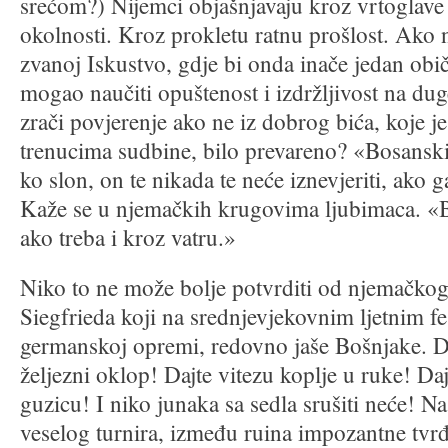
srećom?) Nijemci objašnjavaju kroz vrtoglave 
okolnosti. Kroz prokletu ratnu prošlost. Ako 
zvanoj Iskustvo, gdje bi onda inače jedan obi
mogao naučiti opuštenost i izdržljivost na dug
zrači povjerenje ako ne iz dobrog bića, koje je
trenucima sudbine, bilo prevareno? «Bosansk
ko slon, on te nikada te neće iznevjeriti, ako ga
Kaže se u njemačkih krugovima ljubimaca. «B
ako treba i kroz vatru.»
Niko to ne može bolje potvrditi od njemačkog
Siegfrieda koji na srednjevjekovnim ljetnim fe
germanskoj opremi, redovno jaše Bošnjake. Da
željezni oklop! Dajte vitezu koplje u ruke! D
guzicu! I niko junaka sa sedla srušiti neće! N
veselog turnira, između ruina impozantne tvrđ