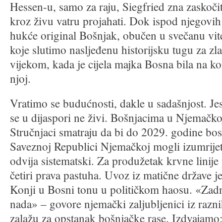
Hessen-u, samo za raju, Siegfried zna zaskočit
kroz živu vatru projahati. Dok ispod njegovi
hukće original Bošnjak, obučen u svečanu vit
koje slutimo nasljeđenu historijsku tugu za z
vijekom, kada je cijela majka Bosna bila na ko
njoj.
Vratimo se budućnosti, dakle u sadašnjost. Je
se u dijaspori ne živi. Bošnjacima u Njemačkoj
Stručnjaci smatraju da bi do 2029. godine bos
Saveznoj Republici Njemačkoj mogli izumrijet
odvija sistematski. Za produžetak krvne linije
četiri prava pastuha. Uvoz iz matične države j
Konji u Bosni tonu u političkom haosu. «Zadn
nada» – govore njemački zaljubljenici iz razn
zalažu za opstanak bošnjačke rase. Izdvajamo: 