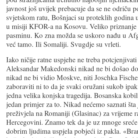
javnost još uvijek prebacuje da se ne odriču
svjetskom ratu, Bošnjaci su proteklih godina 
u misiji KFOR-a na Kosovu. Veliko priznanje
pasminu. Ko zna možda se uskoro nađu u Afg
već tamo. Ili Somaliji. Svugdje su vrleti.
Iako ničije ratne uspjehe ne treba potcjenjivat
Aleksandar Makedonski nikad ne bi došao do
nikad ne bi vidio Moskve, niti Joschka Fische
zaboraviti ni to da je svaki oružani sukob ipak
jedna velika konjska tragedija. Bosanska kobi
jedan primjer za to. Nikad nećemo saznati šta
preživjela na Romaniji (Glasinac) za vrijeme r
Hercegovini. Znamo tek da je uz mnoge sreće 
dobrim ljudima uspjela pobjeći iz pakla. «Bran