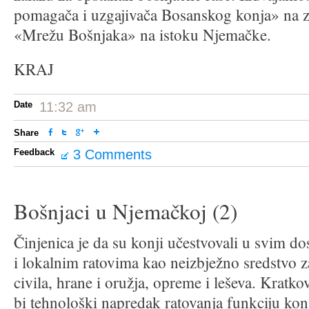
pomagača i uzgajivača Bosanskog konja» na z
«Mrežu Bošnjaka» na istoku Njemačke.
KRAJ
Date
11:32 am
Share
Feedback
3 Comments
Bošnjaci u Njemačkoj (2)
Činjenica je da su konji učestvovali u svim d
i lokalnim ratovima kao neizbježno sredstvo za
civila, hrane i oružja, opreme i leševa. Kratko
bi tehnološki napredak ratovanja funkciju ko