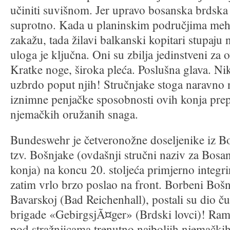
učiniti suvišnom. Jer upravo bosanska brdska
suprotno. Kada u planinskim područjima meha
zakažu, tada žilavi balkanski kopitari stupaju
uloga je ključna. Oni su zbilja jedinstveni za
Kratke noge, široka pleća. Poslušna glava. Ni
uzbrdo poput njih! Stručnjake stoga naravno 
iznimne penjačke sposobnosti ovih konja prep
njemačkih oružanih snaga.
Bundeswehr je četveronožne doseljenike iz B
tzv. Bošnjake (ovdašnji stručni naziv za Bos
konja) na koncu 20. stoljeća primjerno integri
zatim vrlo brzo poslao na front. Borbeni Bošn
Bavarskoj (Bad Reichenhall), postali su dio ču
brigade «GebirgsjÃ¤ger» (Brdski lovci)! Rame
pod stražnjicama trenutno najboljih njemačkih