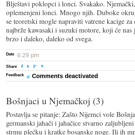
Blještavi poklopci i lonci. Svakako. Njemački,
oplemenjeni lonci. Mnogo njih. Duboke okrug
se teoretski mogle napraviti vatrene kacige za d
najbrže kawasaki i suzuki motore, koji će nas 
brzo i daleko, daleko od svega.
Date
6:29 pm
Share
Feedback
Comments deactivated
Bošnjaci u Njemačkoj (3)
Postavlja se pitanje: Zašto Nijemci vole Bošnj
germanski jahači i jahačice stvarno zaljubljen
strmu plećku i kratke bosanske noge. Ili ih m