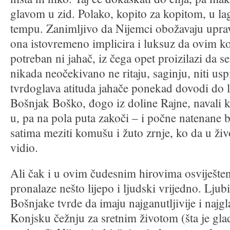
glavom u zid. Polako, kopito za kopitom, u l
tempu. Zanimljivo da Nijemci obožavaju upra
ona istovremeno implicira i luksuz da ovim ko
potreban ni jahač, iz čega opet proizilazi da s
nikada neočekivano ne ritaju, saginju, niti us
tvrdoglava atituda jahače ponekad dovodi do 
Bošnjak Boško, đogo iz doline Rajne, navali k
u, pa na pola puta zakoči – i počne natenane br
satima meziti komušu i žuto zrnje, ko da u živ
vidio.
Ali čak i u ovim čudesnim hirovima osviješten
pronalaze nešto lijepo i ljudski vrijedno. Ljubi
Bošnjake tvrde da imaju najganutljivije i najgla
Konjsku čežnju za sretnim životom (šta je gla