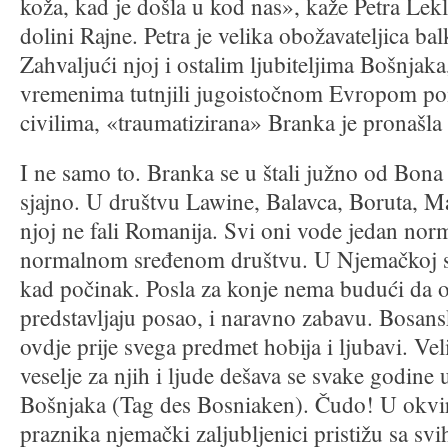
koža, kad je došla u kod nas», kaže Petra Lek
dolini Rajne. Petra je velika obožavateljica ba
Zahvaljući njoj i ostalim ljubiteljima Bošnjaka
vremenima tutnjili jugoistočnom Evropom p
civilima, «traumatizirana» Branka je pronašla
I ne samo to. Branka se u štali južno od Bona
sjajno. U društvu Lawine, Balavca, Boruta, Ma
njoj ne fali Romanija. Svi oni vode jedan nor
normalnom sređenom društvu. U Njemačkoj se
kad počinak. Posla za konje nema budući da 
predstavljaju posao, i naravno zabavu. Bosans
ovdje prije svega predmet hobija i ljubavi. Ve
veselje za njih i ljude dešava se svake godin
Bošnjaka (Tag des Bosniaken). Čudo! U okvir
praznika njemački zaljubljenici pristižu sa svi