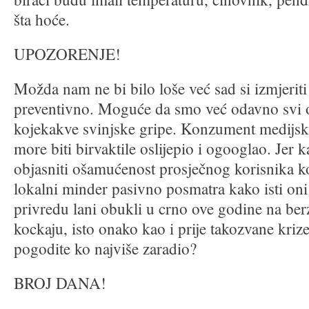
šta hoće.
UPOZORENJE!
Možda nam ne bi bilo loše već sad si izmjeriti
preventivno. Moguće da smo već odavno svi o
kojekakve svinjske gripe. Konzument medijsk
more biti birvaktile oslijepio i ogooglao. Jer 
objasniti ošamućenost prosječnog korisnika ko
lokalni minder pasivno posmatra kako isti oni 
privredu lani obukli u crno ove godine na ber
kockaju, isto onako kao i prije takozvane krize
pogodite ko najviše zaradio?
BROJ DANA!