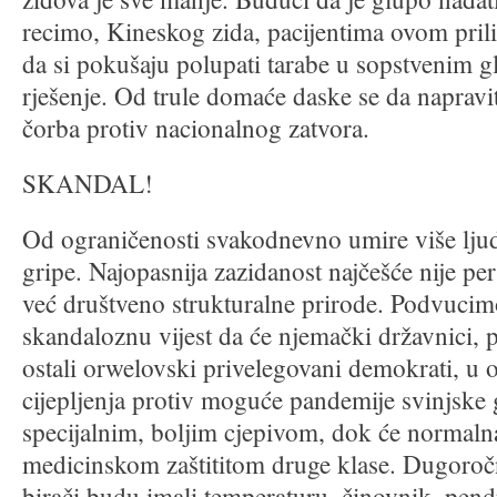
recimo, Kineskog zida, pacijentima ovom pri
da si pokušaju polupati tarabe u sopstvenim gl
rješenje. Od trule domaće daske se da napravit
čorba protiv nacionalnog zatvora.
SKANDAL!
Od ograničenosti svakodnevno umire više ljud
gripe. Najopasnija zazidanost najčešće nije p
već društveno strukturalne prirode. Podvucim
skandaloznu vijest da će njemački državnici, po
ostali orwelovski privelegovani demokrati, u 
cijepljenja protiv moguće pandemije svinjske gr
specijalnim, boljim cjepivom, dok će normalna
medicinskom zaštititom druge klase. Dugoroč
birači budu imali temperaturu, činovnik, pendr