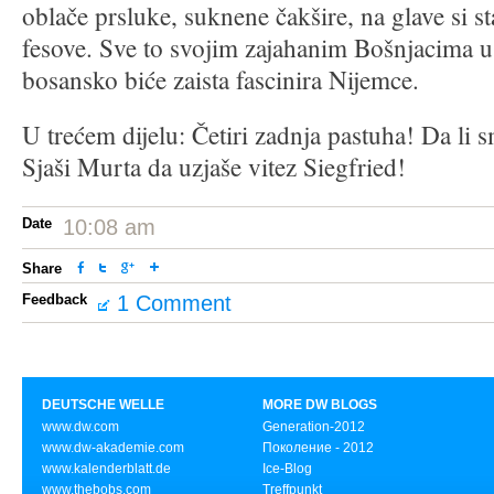
oblače prsluke, suknene čakšire, na glave si st
fesove. Sve to svojim zajahanim Bošnjacima u
bosansko biće zaista fascinira Nijemce.
U trećem dijelu: Četiri zadnja pastuha! Da li
Sjaši Murta da uzjaše vitez Siegfried!
Date
10:08 am
Share
Feedback
1 Comment
DEUTSCHE WELLE
MORE DW BLOGS
www.dw.com
Generation-2012
www.dw-akademie.com
Поколение - 2012
www.kalenderblatt.de
Ice-Blog
www.thebobs.com
Treffpunkt