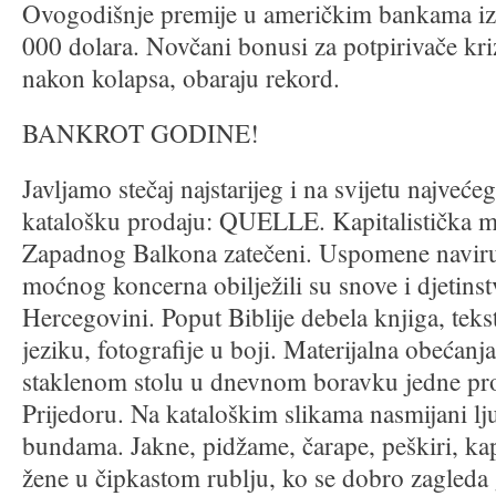
Ovogodišnje premije u američkim bankama i
000 dolara. Novčani bonusi za potpirivače kr
nakon kolapsa, obaraju rekord.
BANKROT GODINE!
Javljamo stečaj najstarijeg i na svijetu najveć
katalošku prodaju: QUELLE. Kapitalistička 
Zapadnog Balkona zatečeni. Uspomene naviru. 
moćnog koncerna obilježili su snove i djetins
Hercegovini. Poput Biblije debela knjiga, te
jeziku, fotografije u boji. Materijalna obećanja
staklenom stolu u dnevnom boravku jedne pro
Prijedoru. Na kataloškim slikama nasmijani lj
bundama. Jakne, pidžame, čarape, peškiri, kap
žene u čipkastom rublju, ko se dobro zagleda 