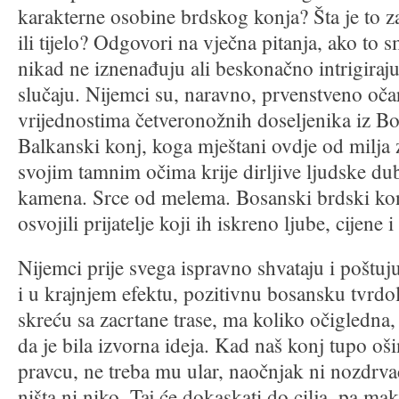
karakterne osobine brdskog konja? Šta je to 
ili tijelo? Odgovori na vječna pitanja, ako to s
nikad ne iznenađuju ali beskonačno intrigiraj
slučaju. Nijemci su, naravno, prvenstveno oča
vrijednostima četveronožnih doseljenika iz B
Balkanski konj, koga mještani ovdje od milja
svojim tamnim očima krije dirljive ljudske du
kamena. Srce od melema. Bosanski brdski ko
osvojili prijatelje koji ih iskreno ljube, cijene 
Nijemci prije svega ispravno shvataju i poštu
i u krajnjem efektu, pozitivnu bosansku tvrdo
skreću sa zacrtane trase, ma koliko očigledna,
da je bila izvorna ideja. Kad naš konj tupo o
pravcu, ne treba mu ular, naočnjak ni nozdrv
ništa ni niko. Taj će dokaskati do cilja, pa ma