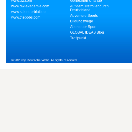
www.dw.com
Generation Change
www.dw-akademie.com
Auf dem Tretroller durch
Deutschland
www.kalenderblatt.de
Adventure Sports
www.thebobs.com
Bildungswege
Abenteuer Sport
GLOBAL IDEAS Blog
Treffpunkt
© 2020 by Deutsche Welle. All rights reserved.