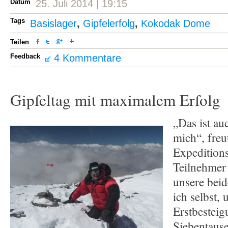
Datum
25. Juli 2014 | 19:15
Tags
Basislager
,
Gipfelerfolg
,
Kokodak Dome
Teilen
Feedback
4 Kommentare
Gipfeltag mit maximalem Erfolg
„Das ist au
mich“, freu
Expeditions
Teilnehmer
unsere bei
ich selbst, 
Erstbesteig
Siebentaus