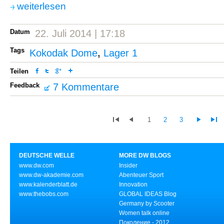
weiterlesen
Datum
22. Juli 2014 | 17:18
Tags
Kokodak Dome
,
Lager 1
Teilen
Feedback
7 Kommentare
1
2
3
DEUTSCHE WELLE
MORE DW BLOGS
www.dw.com
Insider
www.dw-akademie.com
Abenteuer Sport
www.kalenderblatt.de
Innovation
www.thebobs.com
GLOBAL IDEAS Blog
Germany by Scooter
Women talk online
Поколение - 2012