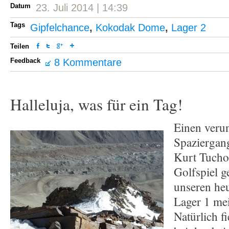
Datum
23. Juli 2014 | 14:39
Tags
Gipfelchance
,
Kokodak Dome
,
Lager 2
Teilen
Feedback
8 Kommentare
Halleluja, was für ein Tag!
Einen veru
Spaziergang
Kurt Tuchol
Golfspiel g
unseren heu
Lager 1 me
Natürlich fi