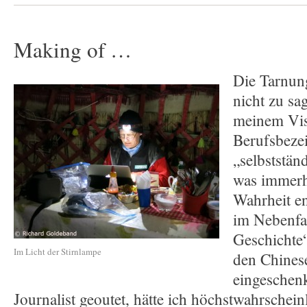
Making of …
Die Tarnun
nicht zu sag
meinem Vis
Berufsbeze
„selbststän
was immerh
Wahrheit ent
im Nebenfa
Geschichte“
Im Licht der Stirnlampe
den Chines
eingeschenk
Journalist geoutet, hätte ich höchstwahrschei