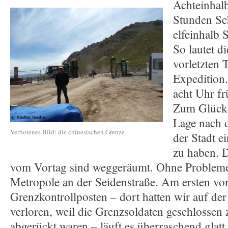
Achteinhalb
Stunden Sc
elfeinhalb 
So lautet 
vorletzten 
Expedition
acht Uhr fr
Zum Glück s
Lage nach
Verbotenes Bild: die chinesischen Grenze
der Stadt e
zu haben. 
vom Vortag sind weggeräumt. Ohne Probleme 
Metropole an der Seidenstraße. Am ersten von
Grenzkontrollposten – dort hatten wir auf der 
verloren, weil die Grenzsoldaten geschlosse
abgerückt waren – läuft es überraschend glat