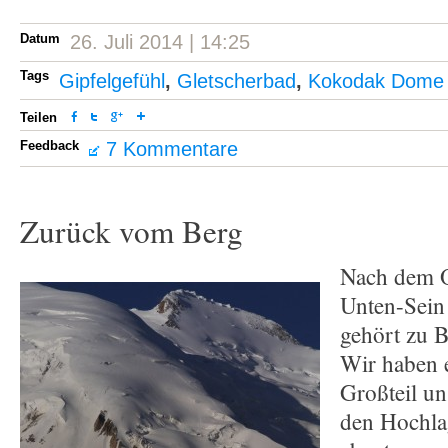
Datum
26. Juli 2014 | 14:25
Tags
Gipfelgefühl
,
Gletscherbad
,
Kokodak Dome
Teilen
Feedback
7 Kommentare
Zurück vom Berg
Nach dem O
Unten-Sein
gehört zu 
Wir haben e
Großteil u
den Hochla