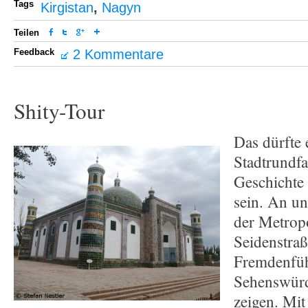
Tags
Kirgistan
,
Nagyn
Teilen
Feedback
2 Kommentare
Shity-Tour
Das dürfte 
Stadtrundfa
Geschichte
sein. An un
der Metrop
Seidenstraß
Fremdenfüh
Sehenswürd
zeigen. Mit