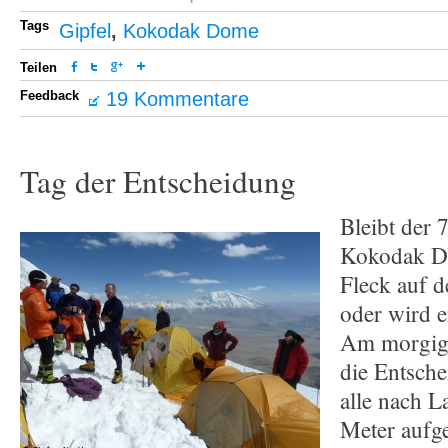
Tags
Gipfel
,
Kokodak Dome
Teilen
Feedback
19 Kommentare
Tag der Entscheidung
Bleibt der
Kokodak D
Fleck auf d
oder wird e
Am morgige
die Entsch
alle nach L
Meter aufge